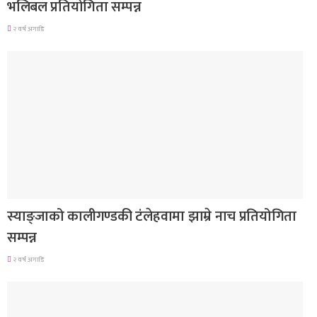
भलिबल प्रतियोगिता सम्पन्न
२ वर्ष अगाडि
गण्डकी प्रदेश
स्याङ्जाको कालीगण्डकी टंलेहवामा झाम्रे नाच प्रतियोगिता
सम्पन्न
२ वर्ष अगाडि