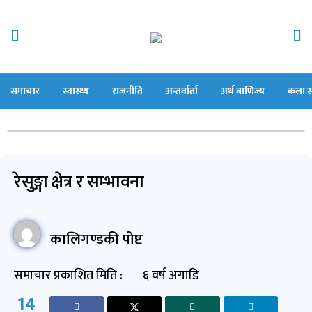
समाचार
स्वास्थ्य
राजनीति
अन्तर्वार्ता
अर्थ बाणिज्य
कला स
रेसुङ्गा क्षेत्र र सम्भावना
कालिगण्डकी पोष्ट
समाचार प्रकाशित मिति :
६ वर्ष अगाडि
14