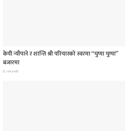
गित संगीत
केपी न्यौपाने र शान्ति श्री परियारको स्वरमा “चुप्पा चुप्पा”
बजारमा
२ वर्ष अगाडि