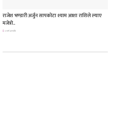
मनोरञ्जन
राजेश भण्डारी अर्जुन सापकोटा श्याम आशा राशिले ल्याए
मजेत्रो..
२ वर्ष अगाडि