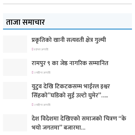
ताजा समाचार
प्रकृतिको खानी सत्यवती क्षेत्र गुल्मी
१ हप्ता अगाडि
रामपुर ९ का जेष्ठ नागरिक सम्मानित
२ महिना अगाडि
युटुव देखि टिकटकसम्म भाईरल इश्वर
सिंहको”घडिको सुई उल्टो घुमेर”…..
२ महिना अगाडि
देश विदेशमा देखिएको समाजको चित्रण “के
भयो जगतमा” बजारमा…