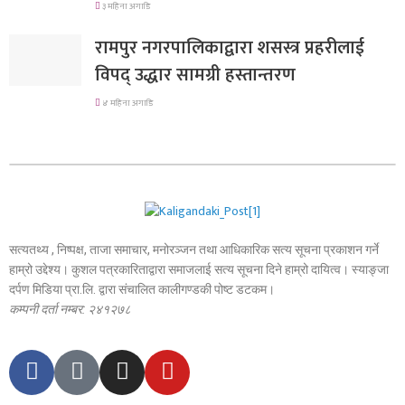
३ महिना अगाडि
रामपुर नगरपालिकाद्वारा शसस्त्र प्रहरीलाई
विपद् उद्धार सामग्री हस्तान्तरण
४ महिना अगाडि
सत्यतथ्य , निष्पक्ष, ताजा समाचार, मनोरञ्जन तथा आधिकारिक सत्य सूचना प्रकाशन गर्ने
हाम्रो उद्देश्य। कुशल पत्रकारिताद्वारा समाजलाई सत्य सूचना दिने हाम्रो दायित्व। स्याङ्जा
दर्पण मिडिया प्रा.लि. द्वारा संचालित कालीगण्डकी पोष्ट डटकम।
कम्पनी दर्ता नम्बर: २४१२७८