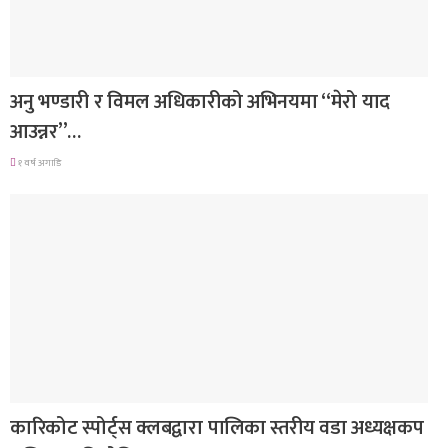
गित संगीत
अनु भण्डारी र विमल अधिकारीको अभिनयमा “मेरो याद
आउन्नर”…
१ वर्ष अगाडि
समाचार
कारिकोट स्पोर्ट्स क्लबद्वारा पालिका स्तरीय वडा अध्यक्षकप