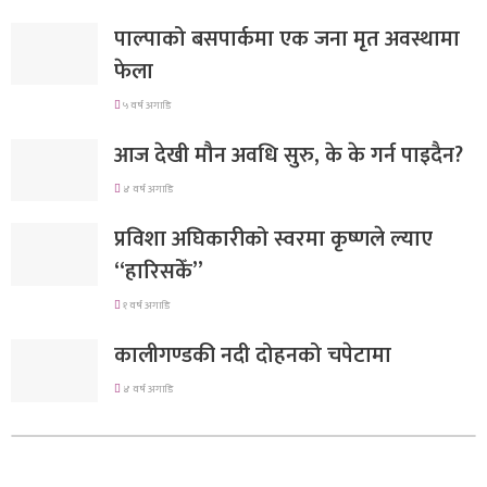
पाल्पाको बसपार्कमा एक जना मृत अवस्थामा
फेला
५ वर्ष अगाडि
आज देखी मौन अवधि सुरु, के के गर्न पाइदैन?
४ वर्ष अगाडि
प्रविशा अघिकारीको स्वरमा कृष्णले ल्याए
“हारिसकेँ”
१ वर्ष अगाडि
कालीगण्डकी नदी दोहनको चपेटामा
४ वर्ष अगाडि