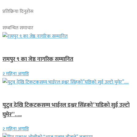
प्रतिक्रिया दिनुहोस
सम्बन्धित समाचार
लुम्बिनी प्रदेश
रामपुर ९ का जेष्ठ नागरिक सम्मानित
२ महिना अगाडि
गित संगीत
युटुव देखि टिकटकसम्म भाईरल इश्वर सिंहको”घडिको सुई उल्टो
घुमेर”…..
२ महिना अगाडि