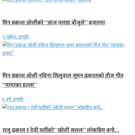
गित संगीत
मिन प्रकाश ओलीको “आज मलाइ बौजुले” बजारमा
५ महिना अगाडि
गित संगीत
मिन प्रकाश ओली नविना सिलुवाल सुमन ढकालको तीज गीत
“मायाका डल्ला”
१ वर्ष अगाडि
गित संगीत
राजु ढकाल र देवी घर्तीको” खोली सलल” लोकप्रिय बन्दै…