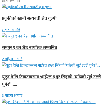
ताजा समाचार
प्रकृतिको खानी सत्यवती क्षेत्र गुल्मी
१ हप्ता अगाडि
रामपुर ९ का जेष्ठ नागरिक सम्मानित
२ महिना अगाडि
युटुव देखि टिकटकसम्म भाईरल इश्वर सिंहको”घडिको सुई उल्टो
घुमेर”…..
३ महिना अगाडि