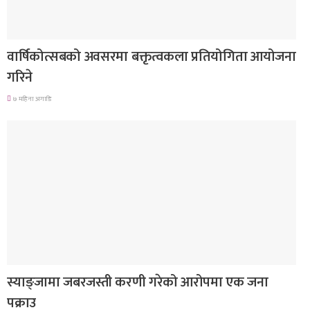
देश
वार्षिकोत्सबको अवसरमा बक्तृत्वकला प्रतियोगिता आयोजना
गरिने
७ महिना अगाडि
देश
स्याङ्जामा जबरजस्ती करणी गरेको आरोपमा एक जना
पक्राउ