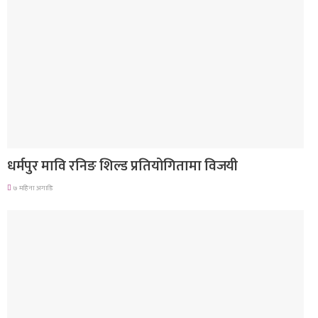
गण्डकी प्रदेश
धर्मपुर मावि रनिङ शिल्ड प्रतियोगितामा विजयी
७ महिना अगाडि