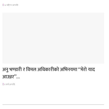
७ महिना अगाडि
गित संगीत
अनु भण्डारी र विमल अधिकारीको अभिनयमा “मेरो याद
आउन्नर”…
१ वर्ष अगाडि