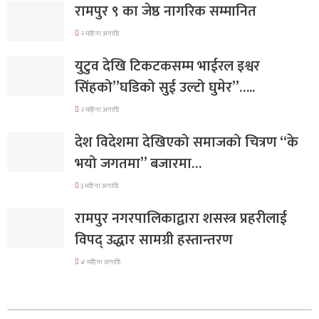
रामपुर ९ का जेष्ठ नागरिक सम्मानित
२ महिना अगाडि
युटुव देखि टिकटकसम्म भाईरल इश्वर
सिंहको”घडिको सुई उल्टो घुमेर”…..
२ महिना अगाडि
देश विदेशमा देखिएको समाजको चित्रण “के
भयो जगतमा” बजारमा…
३ महिना अगाडि
रामपुर नगरपालिकाद्वारा शसस्त्र प्रहरीलाई
विपद् उद्धार सामग्री हस्तान्तरण
४ महिना अगाडि