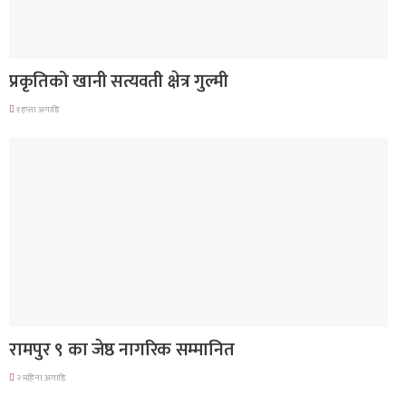
देश
प्रकृतिको खानी सत्यवती क्षेत्र गुल्मी
१ हप्ता अगाडि
लुम्बिनी प्रदेश
रामपुर ९ का जेष्ठ नागरिक सम्मानित
२ महिना अगाडि