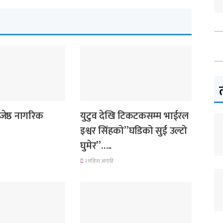
गित संगीत
जेष्ठ नागरिक
युटुव देखि टिकटकसम्म भाईरल
इश्वर सिंहको”घडिको सुई उल्टो
घुमेर”…..
२ महिना अगाडि