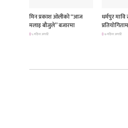
गित संगीत
गण्डकी प्रदेश
मिन प्रकाश ओलीको “आज
धर्मपुर मावि
मलाइ बौजुले” बजारमा
प्रतियोगिता
५ महिना अगाडि
७ महिना अगाडि