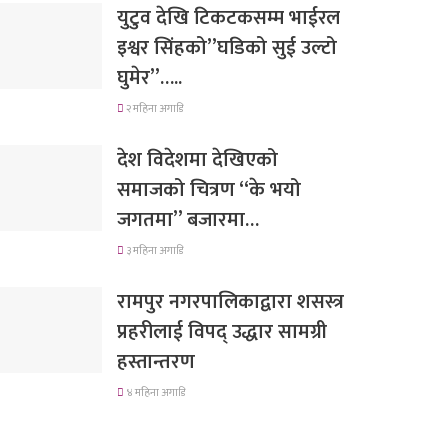
युटुव देखि टिकटकसम्म भाईरल
इश्वर सिंहको”घडिको सुई उल्टो
घुमेर”…..
२ महिना अगाडि
देश विदेशमा देखिएको
समाजको चित्रण “के भयो
जगतमा” बजारमा…
३ महिना अगाडि
रामपुर नगरपालिकाद्वारा शसस्त्र
प्रहरीलाई विपद् उद्धार सामग्री
हस्तान्तरण
४ महिना अगाडि