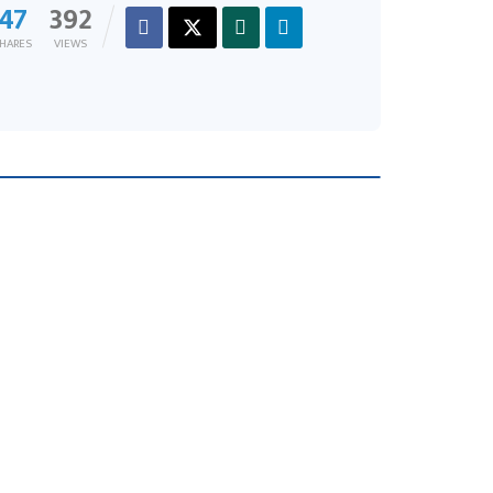
47
392
HARES
VIEWS