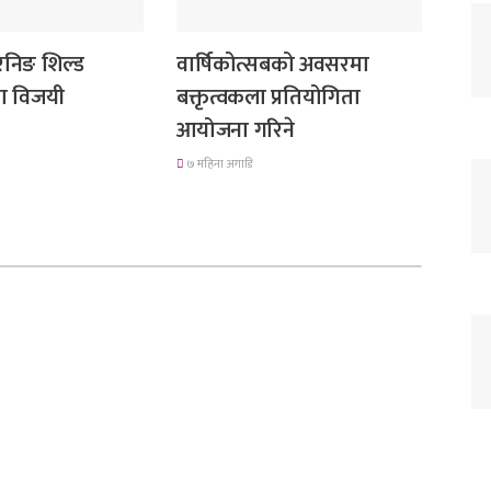
देश
 रनिङ शिल्ड
वार्षिकोत्सबको अवसरमा
मा विजयी
बक्तृत्वकला प्रतियोगिता
आयोजना गरिने
७ महिना अगाडि