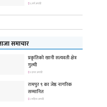
६ वर्ष अगाडि
ताजा समाचार
प्रकृतिको खानी सत्यवती क्षेत्र
गुल्मी
१ हप्ता अगाडि
रामपुर ९ का जेष्ठ नागरिक
सम्मानित
२ महिना अगाडि