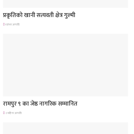
देश
प्रकृतिको खानी सत्यवती क्षेत्र गुल्मी
१ हप्ता अगाडि
लुम्बिनी प्रदेश
रामपुर ९ का जेष्ठ नागरिक सम्मानित
२ महिना अगाडि