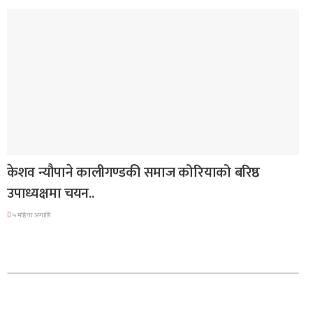
मनोरञ्जन
केशव न्यौपाने कालीगण्डकी समाज कोरियाको बरिष्ठ
उपाध्यक्षमा चयन..
५ महिना अगाडि