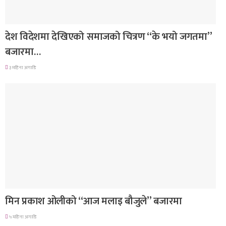
मनोरञ्जन
देश विदेशमा देखिएको समाजको चित्रण “के भयो जगतमा”
बजारमा…
३ महिना अगाडि
गित संगीत
मिन प्रकाश ओलीको “आज मलाइ बौजुले” बजारमा
५ महिना अगाडि