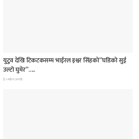
गित संगीत
युटुव देखि टिकटकसम्म भाईरल इश्वर सिंहको”घडिको सुई
उल्टो घुमेर”…..
२ महिना अगाडि