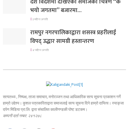
देश विदेशमा देखिएको समाजको चित्रण “के
भयो जगतमा” बजारमा…
३ महिना अगाडि
रामपुर नगरपालिकाद्वारा शसस्त्र प्रहरीलाई
विपद् उद्धार सामग्री हस्तान्तरण
४ महिना अगाडि
सत्यतथ्य , निष्पक्ष, ताजा समाचार, मनोरञ्जन तथा आधिकारिक सत्य सूचना प्रकाशन गर्ने
हाम्रो उद्देश्य। कुशल पत्रकारिताद्वारा समाजलाई सत्य सूचना दिने हाम्रो दायित्व। स्याङ्जा
दर्पण मिडिया प्रा.लि. द्वारा संचालित कालीगण्डकी पोष्ट डटकम।
कम्पनी दर्ता नम्बर: २४१२७८