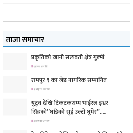
ताजा समाचार
प्रकृतिको खानी सत्यवती क्षेत्र गुल्मी
१ हप्ता अगाडि
रामपुर ९ का जेष्ठ नागरिक सम्मानित
२ महिना अगाडि
युटुव देखि टिकटकसम्म भाईरल इश्वर
सिंहको”घडिको सुई उल्टो घुमेर”…..
३ महिना अगाडि