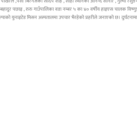
ा पोखरेल ,पर्सा बिरगंजका संदिप शाह , सोही स्थानका आनन्द सोनार , गुल्मी रेस
म बहादुर पछाइ , रुरु गाउँपालिका वडा नम्बर ५ का ४० वर्षीय हाइएस चालक विष्णुप्
्पाको युनाइटेड मिसन अस्पतालमा उपचार भैरहेको प्रहरीले जनाएको छ। दुर्घटना