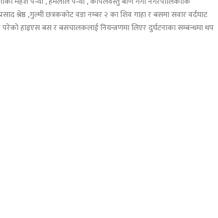
ुङगाका महेश पन्थी , हेमलाल पन्थी , कपिलवस्तु बाण गंगा नगरपालिकाकि
रसाद श्रेष्ठ ,गुल्मी छत्रककोट वडा नम्बर २ का शिव गाहा र बसमा सवार वर्दघाट
मा परेको हाइएस बस र बसचालकलाई नियन्त्रणमा लिएर दुर्घटनाका सम्बन्धमा थप