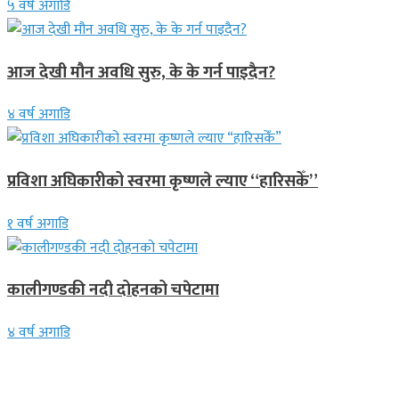
५ वर्ष अगाडि
आज देखी मौन अवधि सुरु, के के गर्न पाइदैन?
४ वर्ष अगाडि
प्रविशा अघिकारीको स्वरमा कृष्णले ल्याए “हारिसकेँ”
१ वर्ष अगाडि
कालीगण्डकी नदी दोहनको चपेटामा
४ वर्ष अगाडि