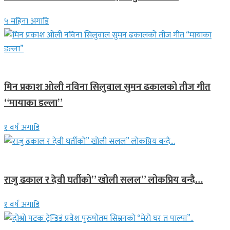
५ महिना अगाडि
गित संगीत
मिन प्रकाश ओली नविना सिलुवाल सुमन ढकालको तीज गीत
“मायाका डल्ला”
१ वर्ष अगाडि
गित संगीत
राजु ढकाल र देवी घर्तीको” खोली सलल” लोकप्रिय बन्दै…
१ वर्ष अगाडि