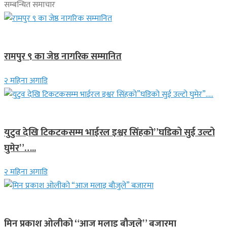
सम्बन्धित समाचार
लुम्बिनी प्रदेश
रामपुर ९ का जेष्ठ नागरिक सम्मानित
२ महिना अगाडि
गित संगीत
युटुव देखि टिकटकसम्म भाईरल इश्वर सिंहको”घडिको सुई उल्टो
घुमेर”…..
२ महिना अगाडि
गित संगीत
मिन प्रकाश ओलीको “आज मलाइ बौजुले” बजारमा