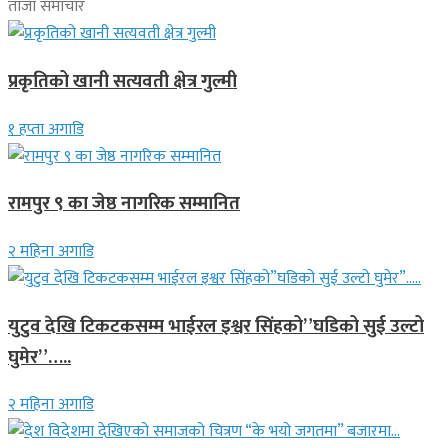
ताजा समाचार
प्रकृतिको खानी सत्यवती क्षेत्र गुल्मी
१ हप्ता अगाडि
रामपुर ९ का जेष्ठ नागरिक सम्मानित
२ महिना अगाडि
युटुव देखि टिकटकसम्म भाईरल इश्वर सिंहको”घडिको सुई उल्टो
घुमेर”…..
२ महिना अगाडि