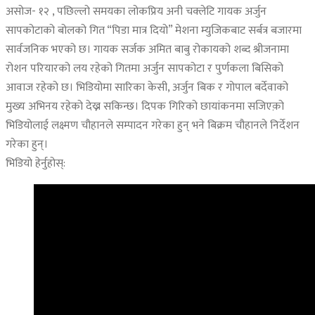
असोज- १२ , पछिल्लो समयका लोकप्रिय अनी चक्लेटि गायक अर्जुन
सापकोटाको बोलको गित “पिडा मात्र दियो” मेशना म्युजिकबाट सर्बत्र बजारमा
सार्वजनिक भएको छ। गायक सर्जक अमित बाबु रोकायको शब्द श्रीजनामा
रोशन परियारको लय रहेको गितमा अर्जुन सापकोटा र पुर्णकला बिसिको
आवाज रहेको छ। भिडियोमा सारिका केसी, अर्जुन बिक र गोपाल बर्देवाको
मुख्य अभिनय रहेको देख्न सकिन्छ। दिपक गिरिको छायांकनमा सजिएक़ो
भिडियोलाई लक्ष्मण चौहानले सम्पादन गरेका हुन् भने बिक्रम चौहानले निर्देशन
गरेका हुन्।
भिडियो हेर्नुहोस्: