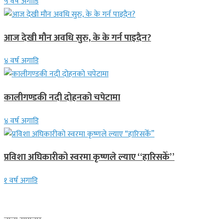
५ वर्ष अगाडि
आज देखी मौन अवधि सुरु, के के गर्न पाइदैन?
४ वर्ष अगाडि
कालीगण्डकी नदी दोहनको चपेटामा
४ वर्ष अगाडि
प्रविशा अघिकारीको स्वरमा कृष्णले ल्याए “हारिसकेँ”
१ वर्ष अगाडि