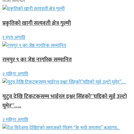
ताजा समाचार
प्रकृतिको खानी सत्यवती क्षेत्र गुल्मी
१ हप्ता अगाडि
रामपुर ९ का जेष्ठ नागरिक सम्मानित
२ महिना अगाडि
युटुव देखि टिकटकसम्म भाईरल इश्वर सिंहको”घडिको सुई उल्टो
घुमेर”…..
२ महिना अगाडि