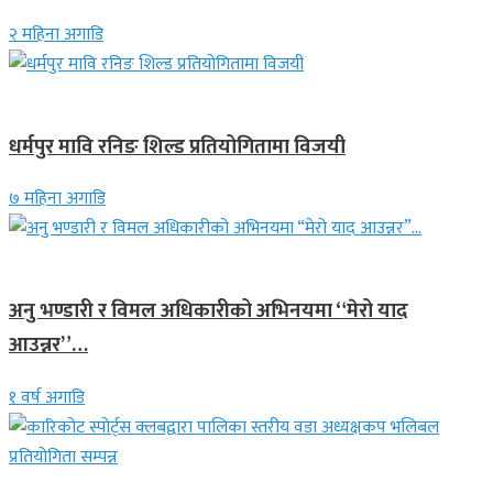
२ महिना अगाडि
गण्डकी प्रदेश
धर्मपुर मावि रनिङ शिल्ड प्रतियोगितामा विजयी
७ महिना अगाडि
गित संगीत
अनु भण्डारी र विमल अधिकारीको अभिनयमा “मेरो याद
आउन्नर”…
१ वर्ष अगाडि
समाचार