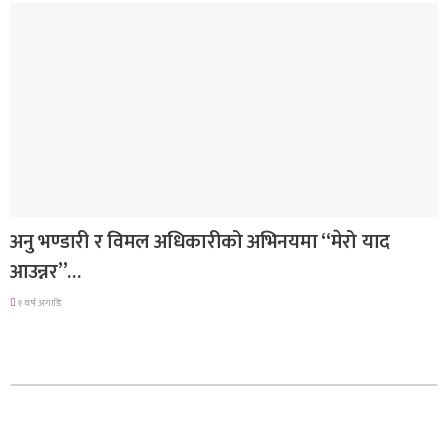
गित संगीत
अनु भण्डारी र विमल अधिकारीको अभिनयमा “मेरो याद
आउन्नर”…
१ वर्ष अगाडि