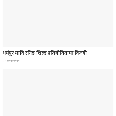
गण्डकी प्रदेश
धर्मपुर मावि रनिङ शिल्ड प्रतियोगितामा विजयी
७ महिना अगाडि