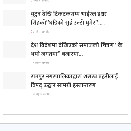
२ महिना अगाडि
युटुव देखि टिकटकसम्म भाईरल इश्वर
सिंहको”घडिको सुई उल्टो घुमेर”…..
३ महिना अगाडि
देश विदेशमा देखिएको समाजको चित्रण “के
भयो जगतमा” बजारमा…
३ महिना अगाडि
रामपुर नगरपालिकाद्वारा शसस्त्र प्रहरीलाई
विपद् उद्धार सामग्री हस्तान्तरण
४ महिना अगाडि