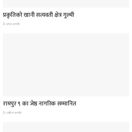
देश
प्रकृतिको खानी सत्यवती क्षेत्र गुल्मी
२ हप्ता अगाडि
लुम्बिनी प्रदेश
रामपुर ९ का जेष्ठ नागरिक सम्मानित
२ महिना अगाडि