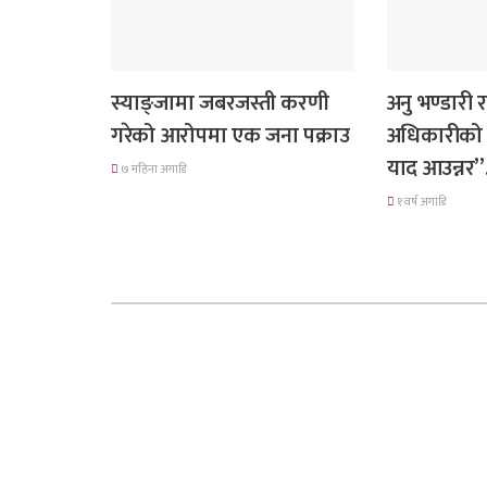
देश
गित संगीत
स्याङ्जामा जबरजस्ती करणी
अनु भण्डारी
गरेको आरोपमा एक जना पक्राउ
अधिकारीको 
याद आउन्नर
७ महिना अगाडि
१ वर्ष अगाडि