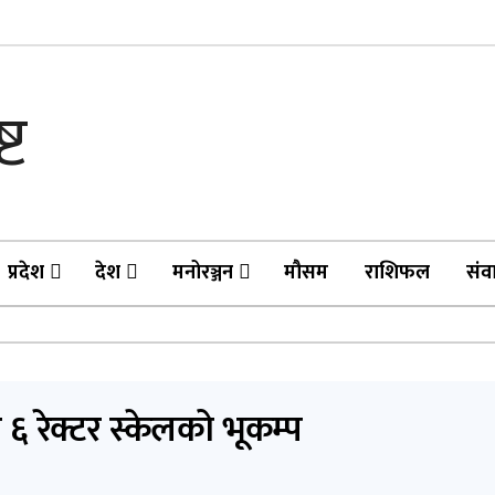
प्रदेश
देश
मनोरञ्जन
मौसम
राशिफल
संव
एर ६ रेक्टर स्केलको भूकम्प