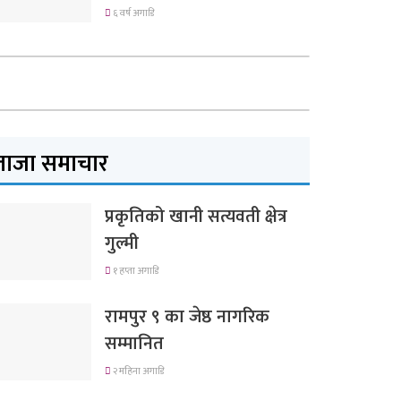
६ वर्ष अगाडि
ताजा समाचार
प्रकृतिको खानी सत्यवती क्षेत्र
गुल्मी
१ हप्ता अगाडि
रामपुर ९ का जेष्ठ नागरिक
सम्मानित
२ महिना अगाडि