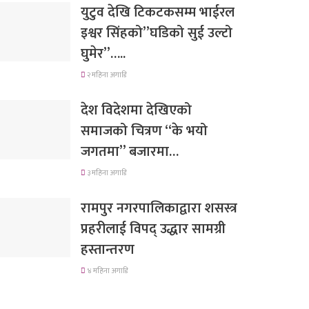
युटुव देखि टिकटकसम्म भाईरल
इश्वर सिंहको”घडिको सुई उल्टो
घुमेर”…..
२ महिना अगाडि
देश विदेशमा देखिएको
समाजको चित्रण “के भयो
जगतमा” बजारमा…
३ महिना अगाडि
रामपुर नगरपालिकाद्वारा शसस्त्र
प्रहरीलाई विपद् उद्धार सामग्री
हस्तान्तरण
४ महिना अगाडि