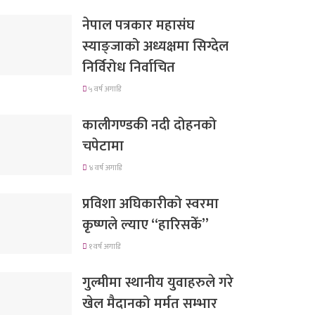
नेपाल पत्रकार महासंघ
स्याङ्जाको अध्यक्षमा सिग्देल
निर्विरोध निर्वाचित
५ वर्ष अगाडि
कालीगण्डकी नदी दोहनको
चपेटामा
४ वर्ष अगाडि
प्रविशा अघिकारीको स्वरमा
कृष्णले ल्याए “हारिसकेँ”
१ वर्ष अगाडि
गुल्मीमा स्थानीय युवाहरुले गरे
खेल मैदानको मर्मत सम्भार