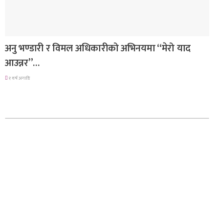
गित संगीत
अनु भण्डारी र विमल अधिकारीको अभिनयमा “मेरो याद
आउन्नर”…
१ वर्ष अगाडि