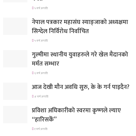
५ वर्ष अगाडि
नेपाल पत्रकार महासंघ स्याङ्जाको अध्यक्षमा
सिग्देल निर्विरोध निर्वाचित
५ वर्ष अगाडि
गुल्मीमा स्थानीय युवाहरुले गरे खेल मैदानको
मर्मत सम्भार
६ वर्ष अगाडि
आज देखी मौन अवधि सुरु, के के गर्न पाइदैन?
४ वर्ष अगाडि
प्रविशा अघिकारीको स्वरमा कृष्णले ल्याए
“हारिसकेँ”
१ वर्ष अगाडि