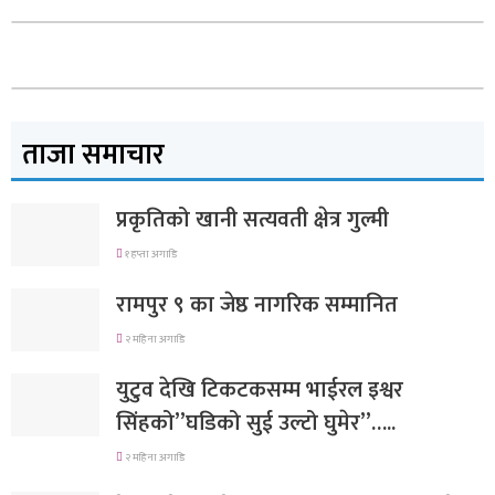
ताजा समाचार
प्रकृतिको खानी सत्यवती क्षेत्र गुल्मी
१ हप्ता अगाडि
रामपुर ९ का जेष्ठ नागरिक सम्मानित
२ महिना अगाडि
युटुव देखि टिकटकसम्म भाईरल इश्वर
सिंहको”घडिको सुई उल्टो घुमेर”…..
२ महिना अगाडि