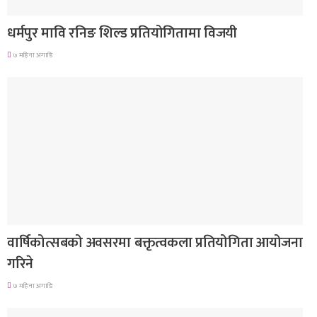
गण्डकी प्रदेश
धर्मपुर मावि रनिङ शिल्ड प्रतियोगितामा विजयी
७ महिना अगाडि
देश
वार्षिकोत्सबको अवसरमा बक्तृत्वकला प्रतियोगिता आयोजना
गरिने
७ महिना अगाडि