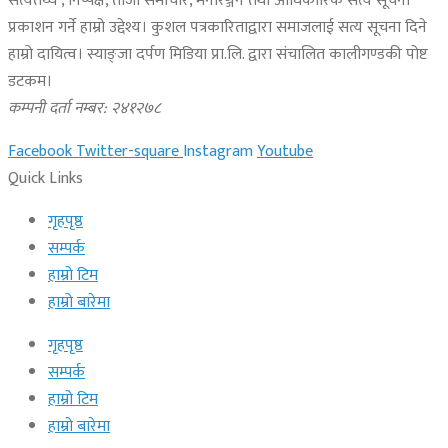
सत्यतथ्य , निष्पक्ष, ताजा समाचार, मनोरञ्जन तथा आधिकारिक सत्य सूचना
प्रकाशन गर्ने हाम्रो उद्देश्य। कुशल पत्रकारिताद्वारा समाजलाई सत्य सूचना दिने
हाम्रो दायित्व। स्याङ्जा दर्पण मिडिया प्रा.लि. द्वारा संचालित कालीगण्डकी पोष्ट
डटकम।
कम्पनी दर्ता नम्बर: २४१२७८
Facebook
Twitter-square
Instagram
Youtube
Quick Links
गृहपृष्ठ
सम्पर्क
हाम्रो टिम
हाम्रो बारेमा
गृहपृष्ठ
सम्पर्क
हाम्रो टिम
हाम्रो बारेमा