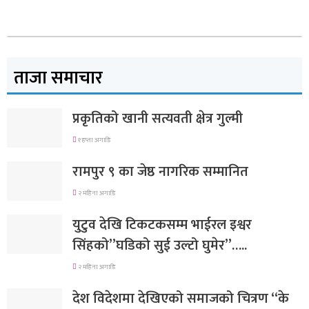
ताजा समाचार
प्रकृतिको खानी सत्यवती क्षेत्र गुल्मी
१ हप्ता अगाडि
रामपुर ९ का जेष्ठ नागरिक सम्मानित
२ महिना अगाडि
युटुव देखि टिकटकसम्म भाईरल इश्वर
सिंहको”घडिको सुई उल्टो घुमेर”…..
२ महिना अगाडि
देश विदेशमा देखिएको समाजको चित्रण “के