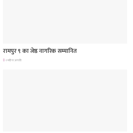
लुम्बिनी प्रदेश
रामपुर ९ का जेष्ठ नागरिक सम्मानित
२ महिना अगाडि
गण्डकी प्रदेश