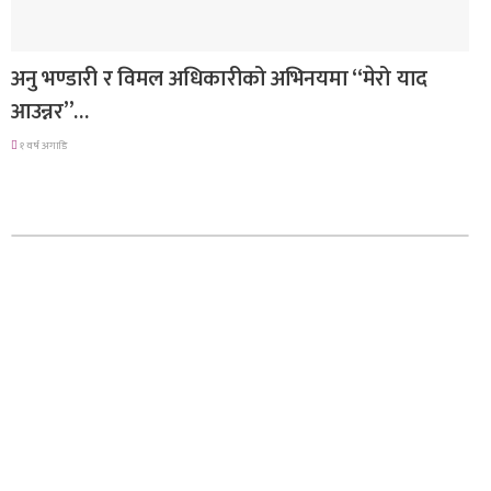
गित संगीत
अनु भण्डारी र विमल अधिकारीको अभिनयमा “मेरो याद
आउन्नर”…
१ वर्ष अगाडि