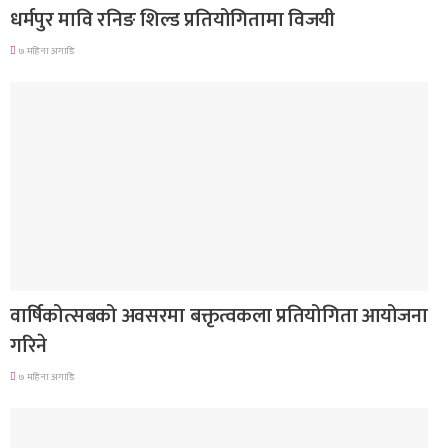
धर्मपुर मावि रनिङ शिल्ड प्रतियोगितामा विजयी
७ महिना अगाडि
देश
वार्षिकोत्सबको अवसरमा बक्तृत्वकला प्रतियोगिता आयोजना
गरिने
७ महिना अगाडि