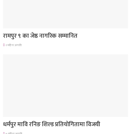
लुम्बिनी प्रदेश
रामपुर ९ का जेष्ठ नागरिक सम्मानित
२ महिना अगाडि
गण्डकी प्रदेश
धर्मपुर मावि रनिङ शिल्ड प्रतियोगितामा विजयी
७ महिना अगाडि