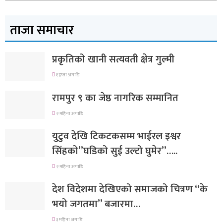
ताजा समाचार
प्रकृतिको खानी सत्यवती क्षेत्र गुल्मी
१ हप्ता अगाडि
रामपुर ९ का जेष्ठ नागरिक सम्मानित
२ महिना अगाडि
युटुव देखि टिकटकसम्म भाईरल इश्वर
सिंहको”घडिको सुई उल्टो घुमेर”…..
२ महिना अगाडि
देश विदेशमा देखिएको समाजको चित्रण “के
भयो जगतमा” बजारमा…
३ महिना अगाडि