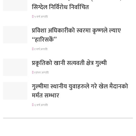
सिग्देल निर्विरोध निर्वाचित
५ वर्ष अगाडि
प्रविशा अघिकारीको स्वरमा कृष्णले ल्याए
“हारिसकेँ”
१ वर्ष अगाडि
प्रकृतिको खानी सत्यवती क्षेत्र गुल्मी
१ हप्ता अगाडि
गुल्मीमा स्थानीय युवाहरुले गरे खेल मैदानको
मर्मत सम्भार
६ वर्ष अगाडि