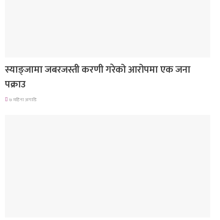
देश
स्याङ्जामा जबरजस्ती करणी गरेको आरोपमा एक जना
पक्राउ
७ महिना अगाडि
गित संगीत