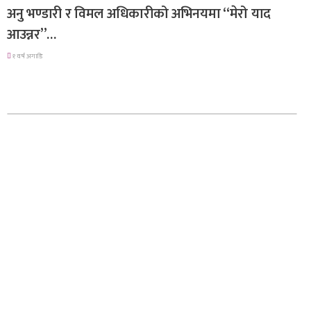
अनु भण्डारी र विमल अधिकारीको अभिनयमा “मेरो याद
आउन्नर”…
१ वर्ष अगाडि