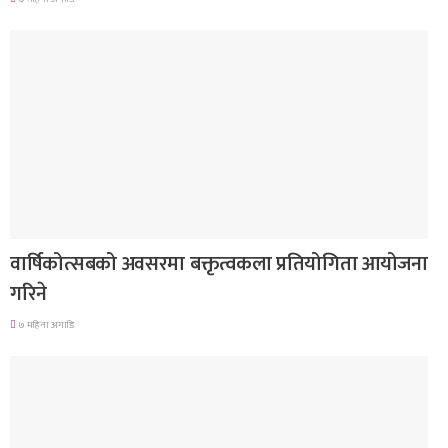
देश
वार्षिकोत्सबको अवसरमा बक्तृत्वकला प्रतियोगिता आयोजना
गरिने
७ महिना अगाडि