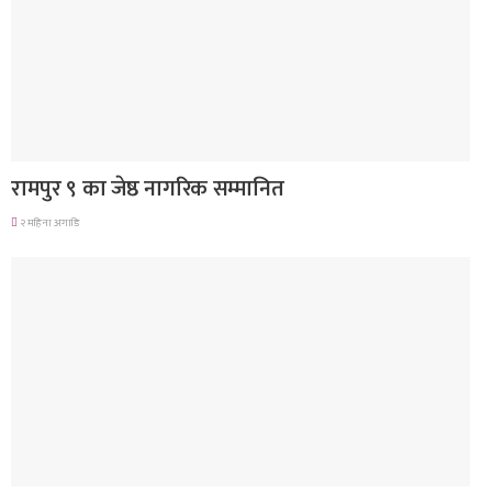
लुम्बिनी प्रदेश
रामपुर ९ का जेष्ठ नागरिक सम्मानित
२ महिना अगाडि
देश