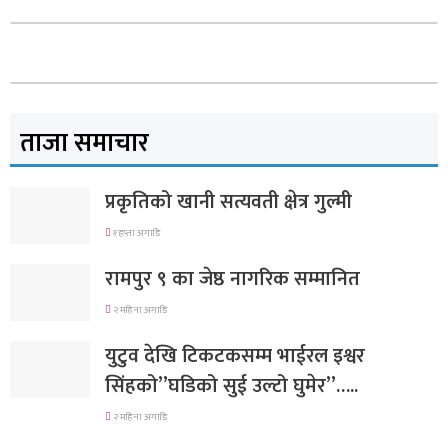
ताजा समाचार
प्रकृतिको खानी सत्यवती क्षेत्र गुल्मी
१ हप्ता अगाडि
रामपुर ९ का जेष्ठ नागरिक सम्मानित
२ महिना अगाडि
युटुव देखि टिकटकसम्म भाईरल इश्वर
सिंहको”घडिको सुई उल्टो घुमेर”…..
२ महिना अगाडि