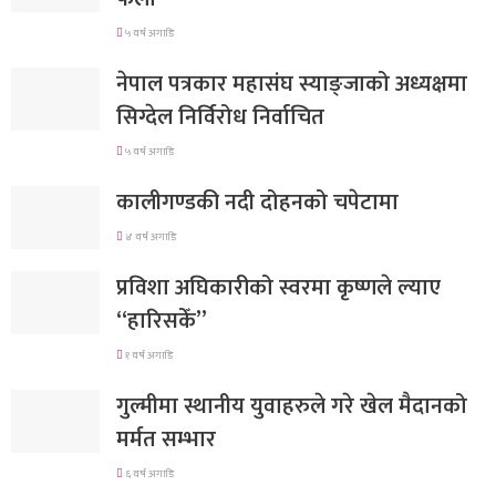
५ वर्ष अगाडि
नेपाल पत्रकार महासंघ स्याङ्जाको अध्यक्षमा
सिग्देल निर्विरोध निर्वाचित
५ वर्ष अगाडि
कालीगण्डकी नदी दोहनको चपेटामा
४ वर्ष अगाडि
प्रविशा अघिकारीको स्वरमा कृष्णले ल्याए
“हारिसकेँ”
१ वर्ष अगाडि
गुल्मीमा स्थानीय युवाहरुले गरे खेल मैदानको
मर्मत सम्भार
६ वर्ष अगाडि