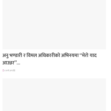
गित संगीत
अनु भण्डारी र विमल अधिकारीको अभिनयमा “मेरो याद
आउन्नर”…
१ वर्ष अगाडि