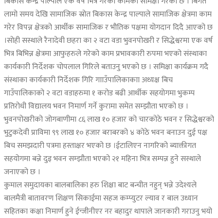
बिकास केन्द्र पाल्पाले एक वर्ष भित्र गरेका कामको समिक्षा गरेको छ । बिगत
लामो समय देखि सामाजिक स्रोत बिकास केन्द्र पाल्पाले सामाजिक क्षेत्रमा काम
गरेर विपन्न क्षेत्रको आर्थीक सामाजिक र भौतिक पक्षमा योगदान दिदै आएको छ
।सोही सस्थाले रैनादेवी छहरा का २ वटा वडा भुवनपोखरी र सिद्धेश्वरमा एक वर्ष
भित्र बिभिन्न क्षेत्रमा आफुहरुले गरेको काम प्रभावकारी रुपमा भएको संस्थाका
कार्यकारी निर्देशक चोपलाल गिरिले बताउनु भएको छ । समिक्षा कार्यक्रम गदै
संस्थाका कार्यकारी निर्देशक गिरि गााउँपालिकाकाा अध्यक्ष बिच
गाउँपालिकाको २ वटा वडाहरुमा १ करोड बढी आर्थीक सहयोगमा भुकम्प
प्रतिरोधी विद्यालय भवन निमार्ण गर्ने कुरामा समेत सम्झौता भएको छ ।
भुवनपोखरीको जोगबाणीमा ८६ लाख १० हजार को चारकोठे भवन र सिद्धेश्वरको
भुटुकदेवी प्राविमा ९९ लाख १० हजार बराबरको ४ कोठे भवन बनाउन दुई पक्ष
बिच समझदारी पत्रमा हस्ताक्षर भएको छ ।ईटालिएन नागरिको ब्याक्तीगत
सहयोगमा बन्ने दुइ भवन सम्झौता भएको २१ महिना भित्र सम्पन्न हुने सस्थाले
जनाएको छ ।
कुमाल समुदायका बालबालिका हरु शिक्षा बाट बन्चीत नहुन् भन्ने उदेश्यले
बालमैत्री बातावरण शिक्षण सिकाईमा सहज कम्प्युटर ल्याव र बाल उध्यान
सहितका कक्षा निमार्ण हुने ईन्जीनीएर नर बहादुर थापाले जानकारी गराउनु भयो