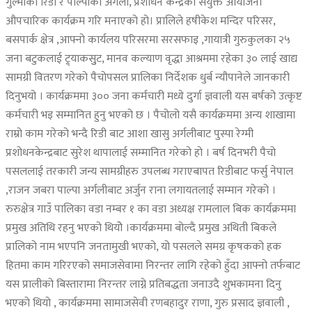
गुल्मीको रिडी र पाल्पाको अर्गली, प्रशोधन केन्द्रको संयुक्त आयोजना
औपचारिक कार्यक्रम गरि मनाएको हो। प्रालिले हषीकेश मन्दिर परिसर,
बसपार्क क्षेत्र ,आफ्नो कार्यलय परिसरमा सरसफाइ ,गायात्री गुरुकुलका २५
जना बटुकलाई ट्र्याकसुुट, मानव कल्याण वृद्धा आश्रममा रहेका ३० लाई खाद्य
सामग्री वितरण गरेको पैचोपसल प्रालिका निर्देशक धुर्ब न्यौपानेले जानकारी
दिनुभयो । कार्यक्रममा ३०० जना कर्मचारी मध्ये दुर्गा ज्ञवाली यस बर्षको उत्कृष्ट
कर्मचारी भइ सम्मानित हुनु भएको छ । पैचोलो यसै कार्यक्रममा अन्य शाखामा
राम्रो काम गरेको भन्दै रिडी बाट आशा खासु अर्गलीबाट पुस्पा रेग्मी
प्रशोधनकेन्द्रबाट सुरेश थापालाई सम्मानित गरेको हो । बर्ष दिनभरी पैचो
पसललाई तरकारी जन्य सामग्रीहरु उपलब्ध गराएबापत रिडीबाट फर्सु नेपाल
,राजन जबरा पाल्पा अर्गलीबाट अर्जुन राना लगायतलाई सम्मान गरेको ।
रुरुक्षेत्र गाउँ पालिका वडा नम्बर १ का वडा अध्यक्ष रामलाल बिक कार्यक्रममा
प्रमुख अतिथि रहनु भएको थियोे ।कार्यक्रममा बोल्दै प्रमुख अथिती बिकले
प्रालिको नाम भएपनि जनतामुखी भएको, यो पसलले समग्र कृषकको हक
हितमा काम गरिरएको समाजसेवामा निरन्तर लागि रहेको हुँदा आफ्नो तर्फबाट
यस प्रालीको बिस्तारामा निरन्तर लाग्ने प्रतिबद्धता जनाउदै शुभकामना दिनु
भएको थियो , कार्यक्रममा सामाजसेवी रणबहादुर राणा, गुरु प्रसाद ज्ञवाली ,