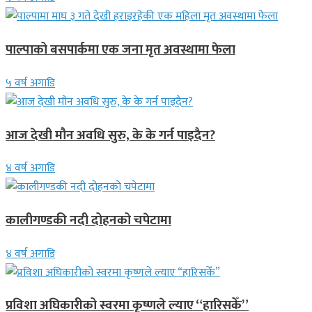
पाल्पाको बसपार्कमा एक जना मृत अवस्थामा फेला
५ वर्ष अगाडि
आज देखी मौन अवधि सुरु, के के गर्न पाइदैन?
४ वर्ष अगाडि
कालीगण्डकी नदी दोहनको चपेटामा
४ वर्ष अगाडि
प्रविशा अघिकारीको स्वरमा कृष्णले ल्याए “हारिसकेँ”