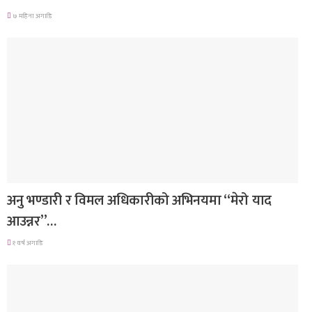
७ महिना अगाडि
गित संगीत
अनु भण्डारी र विमल अधिकारीको अभिनयमा “मेरो याद
आउन्नर”…
१ वर्ष अगाडि