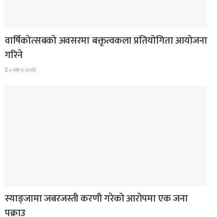
देश
वार्षिकोत्सबको अवसरमा बक्तृत्वकला प्रतियोगिता आयोजना
गरिने
७ महिना अगाडि
देश
स्याङ्जामा जबरजस्ती करणी गरेको आरोपमा एक जना
पक्राउ