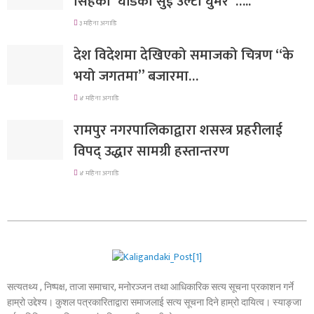
सिंहको”घडिको सुई उल्टो घुमेर”…..
३ महिना अगाडि
देश विदेशमा देखिएको समाजको चित्रण “के
भयो जगतमा” बजारमा…
४ महिना अगाडि
रामपुर नगरपालिकाद्वारा शसस्त्र प्रहरीलाई
विपद् उद्धार सामग्री हस्तान्तरण
४ महिना अगाडि
सत्यतथ्य , निष्पक्ष, ताजा समाचार, मनोरञ्जन तथा आधिकारिक सत्य सूचना प्रकाशन गर्ने
हाम्रो उद्देश्य। कुशल पत्रकारिताद्वारा समाजलाई सत्य सूचना दिने हाम्रो दायित्व। स्याङ्जा