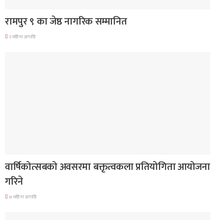
रामपुर ९ का जेष्ठ नागरिक सम्मानित
२ महिना अगाडि
देश
वार्षिकोत्सबको अवसरमा बक्तृत्वकला प्रतियोगिता आयोजना
गरिने
७ महिना अगाडि