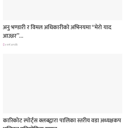
गित संगीत
अनु भण्डारी र विमल अधिकारीको अभिनयमा “मेरो याद
आउन्नर”…
१ वर्ष अगाडि
समाचार
कारिकोट स्पोर्ट्स क्लबद्वारा पालिका स्तरीय वडा अध्यक्षकप