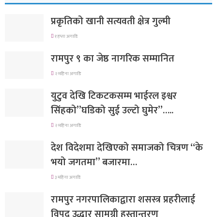
प्रकृतिको खानी सत्यवती क्षेत्र गुल्मी
१ हप्ता अगाडि
रामपुर ९ का जेष्ठ नागरिक सम्मानित
२ महिना अगाडि
युटुव देखि टिकटकसम्म भाईरल इश्वर
सिंहको”घडिको सुई उल्टो घुमेर”…..
२ महिना अगाडि
देश विदेशमा देखिएको समाजको चित्रण “के
भयो जगतमा” बजारमा…
३ महिना अगाडि
रामपुर नगरपालिकाद्वारा शसस्त्र प्रहरीलाई
विपद् उद्धार सामग्री हस्तान्तरण