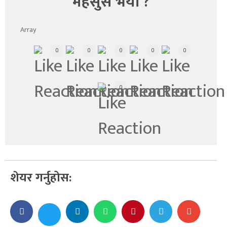
महसुस भयो ?
Array
0
0
0
0
0
0
शेयर गर्नुहोस: