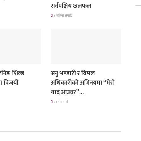
सर्वपक्षिय छलफल
४ महिना अगाडि
गित संगीत
 रनिङ शिल्ड
अनु भण्डारी र विमल
मा विजयी
अधिकारीको अभिनयमा “मेरो
याद आउन्नर”…
१ वर्ष अगाडि