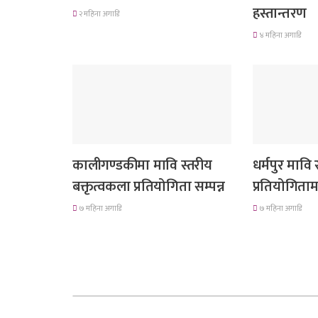
हस्तान्तरण
२ महिना अगाडि
४ महिना अगाडि
स्थानीय समाचार
गण्डकी प्रदेश
कालीगण्डकीमा मावि स्तरीय
धर्मपुर मावि
बक्तृत्वकला प्रतियोगिता सम्पन्न
प्रतियोगिता
७ महिना अगाडि
७ महिना अगाडि