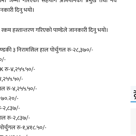
तामा जम्मा गरिएको सहयोग अभियानका प्रमुख तथा नव
जानकारी दिनु भयो।
रकम हस्तान्तरण गरिएको पाण्डेले जानकारी दिनु भयो।
ण्डकी ३ निरामसिल हाल पोर्चुगल रु-२८,३७०/-
०/-
ल UK रु-४,२५५.५०/-
-४,२५५.५०/-
चुगल रु-४,२५५.५०/-
ट
३,२७०.२०/-
रु-२,८३७/-
ुगल रु-२,८३७/-
पोर्चुगल रु-१,४१८.५०/-