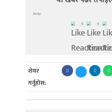
यो खबर पढेर तपाईल
Array
0
0
शेयर
गर्नुहोस: