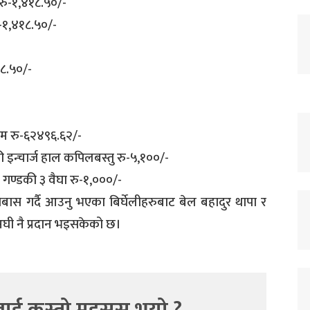
ल रु-१,४१८.५०/-
ु-१,४१८.५०/-
१८.५०/-
रकम रु-६२४९६.६२/-
ौकी इन्चार्ज हाल कपिलबस्तु रु-५,१००/-
 गण्डकी ३ वैघा रु-१,०००/-
बास गर्दै आउनु भएका बिर्घेलीहरुबाट बेल बहादुर थापा र
अघी नै प्रदान भइसकेको छ।