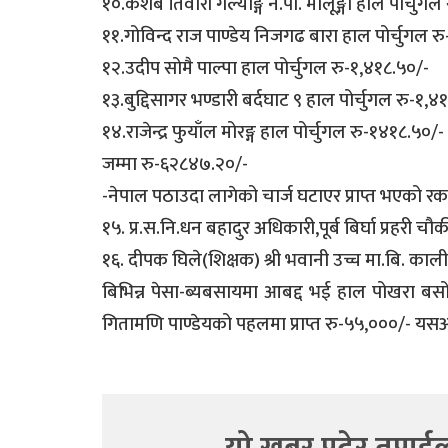
१०.केशब तिवारी गल्याङ्ग न.पा. मालूङ्गा हाल पोर्चुग
११.गोविन्द राज पाण्डेय निजगढ बारा हाल पोर्चुगल र
१२.उदीप सोमै पाल्पा हाल पोर्चुगल रु-१,४१८.५०/-
१३.बुद्दिसागर भण्डारी बर्दघाट ९ हाल पोर्चुगल रु-१,४
१४.राजेन्द्र फुयाँल मोरङ्ग हाल पोर्चुगल रु-१४१८.५०/-
जम्मा रु-६२८४७.२०/-
-नेपाल पठाउदा लागेको चार्ज घटाएर प्राप्त भएको 
१५. प्र.स.नि.धन बहादुर अधिकारी,पूर्ब बिर्घा प्रहरी च
१६. दीपक घिले(शिक्षक) श्री भवानी उच्च मा.बि. काली
बिभिन्न पेसा-ब्यबसायमा आबद्द भई हाल पोखरा बसो
गितामणि पाण्डेयको पहलमा प्राप्त रु-५५,०००/- यस