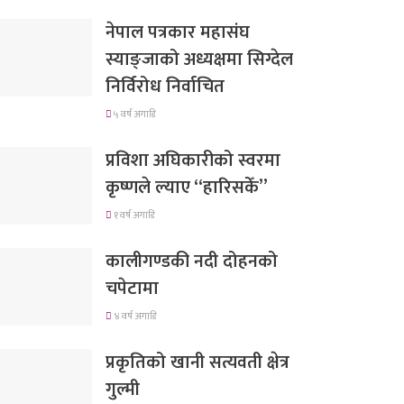
नेपाल पत्रकार महासंघ
स्याङ्जाको अध्यक्षमा सिग्देल
निर्विरोध निर्वाचित
५ वर्ष अगाडि
प्रविशा अघिकारीको स्वरमा
कृष्णले ल्याए “हारिसकेँ”
१ वर्ष अगाडि
कालीगण्डकी नदी दोहनको
चपेटामा
४ वर्ष अगाडि
प्रकृतिको खानी सत्यवती क्षेत्र
गुल्मी