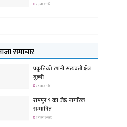
१ हप्ता अगाडि
ताजा समाचार
प्रकृतिको खानी सत्यवती क्षेत्र
गुल्मी
१ हप्ता अगाडि
रामपुर ९ का जेष्ठ नागरिक
सम्मानित
२ महिना अगाडि