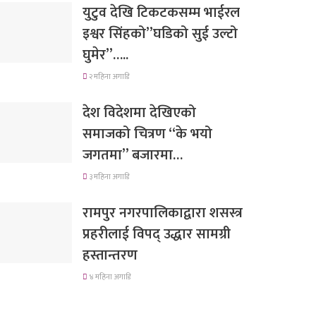
युटुव देखि टिकटकसम्म भाईरल
इश्वर सिंहको”घडिको सुई उल्टो
घुमेर”…..
२ महिना अगाडि
देश विदेशमा देखिएको
समाजको चित्रण “के भयो
जगतमा” बजारमा…
३ महिना अगाडि
रामपुर नगरपालिकाद्वारा शसस्त्र
प्रहरीलाई विपद् उद्धार सामग्री
हस्तान्तरण
४ महिना अगाडि