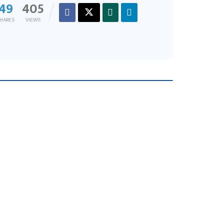
49
405
HARES
VIEWS