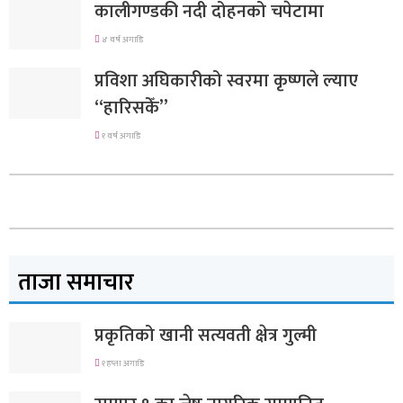
कालीगण्डकी नदी दोहनको चपेटामा
४ वर्ष अगाडि
प्रविशा अघिकारीको स्वरमा कृष्णले ल्याए
“हारिसकेँ”
१ वर्ष अगाडि
ताजा समाचार
प्रकृतिको खानी सत्यवती क्षेत्र गुल्मी
१ हप्ता अगाडि