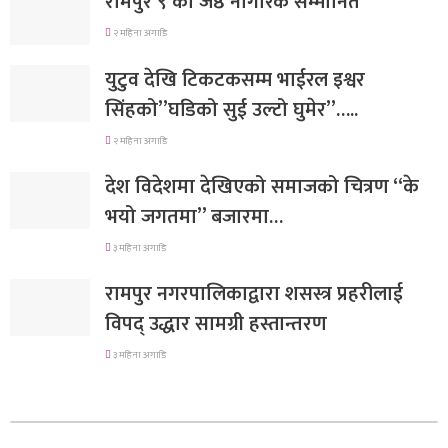
रामपुर ९ का जेष्ठ नागरिक सम्मानित
२ महिना अगाडि
युटुव देखि टिकटकसम्म भाईरल इश्वर
सिंहको”घडिको सुई उल्टो घुमेर”…..
२ महिना अगाडि
देश विदेशमा देखिएको समाजको चित्रण “के
भयो जगतमा” बजारमा…
३ महिना अगाडि
रामपुर नगरपालिकाद्वारा शसस्त्र प्रहरीलाई
विपद् उद्धार सामग्री हस्तान्तरण
३ महिना अगाडि