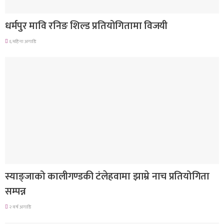
गण्डकी प्रदेश
धर्मपुर मावि रनिङ शिल्ड प्रतियोगितामा विजयी
६ महिना अगाडि
गण्डकी प्रदेश
स्याङ्जाको कालीगण्डकी टंलेहवामा झाम्रे नाच प्रतियोगिता
सम्पन्न
२ वर्ष अगाडि