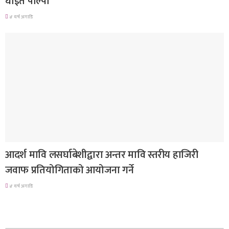
घाईते पाल्पा
४ वर्ष अगाडि
गण्डकी प्रदेश
आदर्श मावि लसर्घाबेशीद्वारा अन्तर मावि स्तरीय हाजिरी
जवाफ प्रतियोगिताको आयोजना गर्ने
४ वर्ष अगाडि