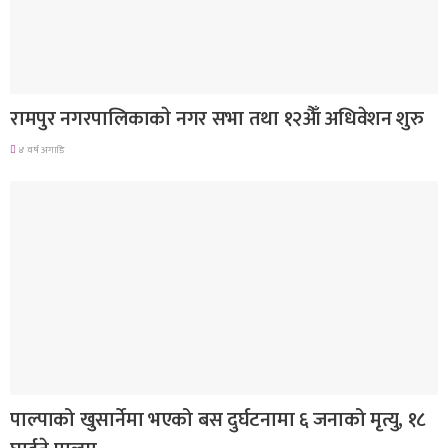
गण्डकी प्रदेश
रामपुर नगरपालिकाकाे नगर सभा तथा १२अैाँ अधिवेशन शुरु
४ वर्ष अगाडि
गण्डकी प्रदेश
पाल्पाको खुसार्नेमा भएको बस दुर्घटनामा ६ जनाको मृत्यु, १८