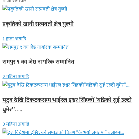
ताजा समाचार
प्रकृतिको खानी सत्यवती क्षेत्र गुल्मी
१ हप्ता अगाडि
रामपुर ९ का जेष्ठ नागरिक सम्मानित
२ महिना अगाडि
युटुव देखि टिकटकसम्म भाईरल इश्वर सिंहको”घडिको सुई उल्टो
घुमेर”…..
३ महिना अगाडि