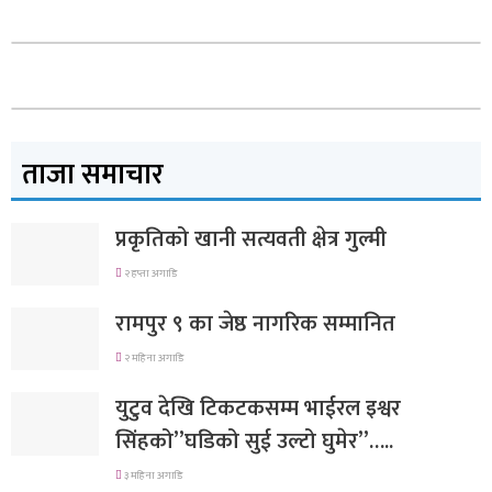
ताजा समाचार
प्रकृतिको खानी सत्यवती क्षेत्र गुल्मी
२ हप्ता अगाडि
रामपुर ९ का जेष्ठ नागरिक सम्मानित
२ महिना अगाडि
युटुव देखि टिकटकसम्म भाईरल इश्वर
सिंहको”घडिको सुई उल्टो घुमेर”…..
३ महिना अगाडि