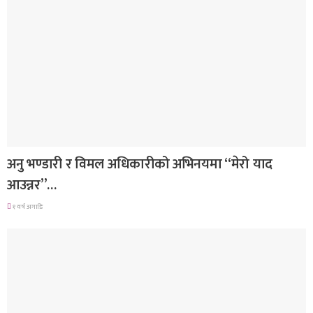
गित संगीत
अनु भण्डारी र विमल अधिकारीको अभिनयमा “मेरो याद
आउन्नर”…
१ वर्ष अगाडि