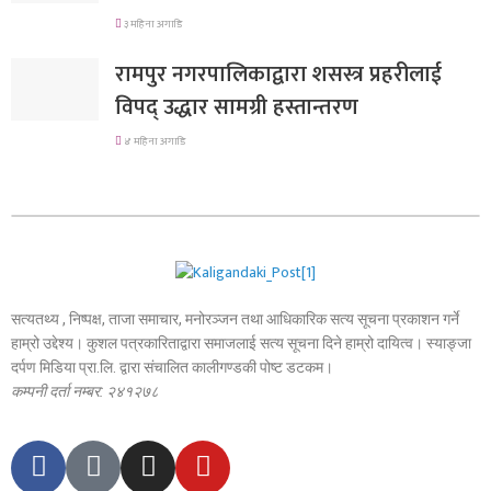
३ महिना अगाडि
रामपुर नगरपालिकाद्वारा शसस्त्र प्रहरीलाई
विपद् उद्धार सामग्री हस्तान्तरण
४ महिना अगाडि
सत्यतथ्य , निष्पक्ष, ताजा समाचार, मनोरञ्जन तथा आधिकारिक सत्य सूचना प्रकाशन गर्ने
हाम्रो उद्देश्य। कुशल पत्रकारिताद्वारा समाजलाई सत्य सूचना दिने हाम्रो दायित्व। स्याङ्जा
दर्पण मिडिया प्रा.लि. द्वारा संचालित कालीगण्डकी पोष्ट डटकम।
कम्पनी दर्ता नम्बर: २४१२७८