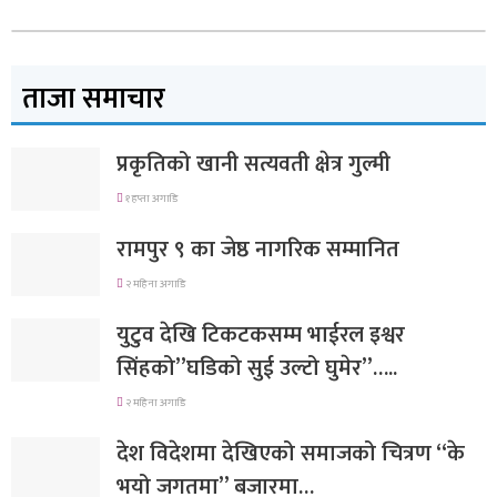
ताजा समाचार
प्रकृतिको खानी सत्यवती क्षेत्र गुल्मी
१ हप्ता अगाडि
रामपुर ९ का जेष्ठ नागरिक सम्मानित
२ महिना अगाडि
युटुव देखि टिकटकसम्म भाईरल इश्वर
सिंहको”घडिको सुई उल्टो घुमेर”…..
२ महिना अगाडि
देश विदेशमा देखिएको समाजको चित्रण “के
भयो जगतमा” बजारमा…