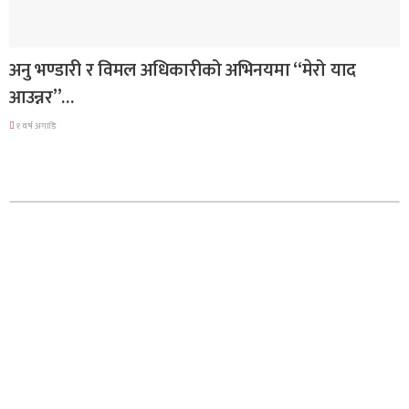
गित संगीत
अनु भण्डारी र विमल अधिकारीको अभिनयमा “मेरो याद
आउन्नर”…
१ वर्ष अगाडि