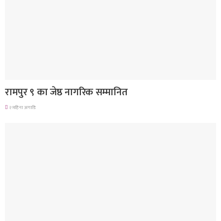
लुम्बिनी प्रदेश
रामपुर ९ का जेष्ठ नागरिक सम्मानित
२ महिना अगाडि
गण्डकी प्रदेश