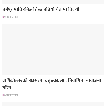
धर्मपुर मावि रनिङ शिल्ड प्रतियोगितामा विजयी
७ महिना अगाडि
देश
वार्षिकोत्सबको अवसरमा बक्तृत्वकला प्रतियोगिता आयोजना
गरिने
७ महिना अगाडि