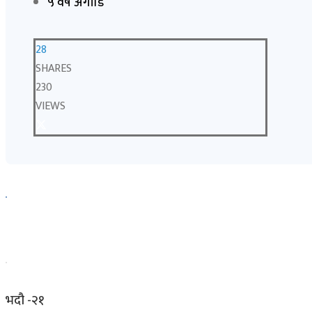
५ वर्ष अगाडि
28
SHARES
230
VIEWS
भदौ -२१