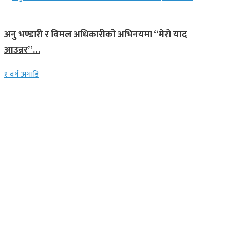
गित संगीत
अनु भण्डारी र विमल अधिकारीको अभिनयमा “मेरो याद
आउन्नर”…
१ वर्ष अगाडि