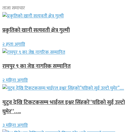
ताजा समाचार
प्रकृतिको खानी सत्यवती क्षेत्र गुल्मी
२ हप्ता अगाडि
रामपुर ९ का जेष्ठ नागरिक सम्मानित
२ महिना अगाडि
युटुव देखि टिकटकसम्म भाईरल इश्वर सिंहको”घडिको सुई उल्टो
घुमेर”…..
३ महिना अगाडि