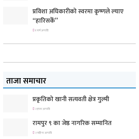
प्रविशा अघिकारीको स्वरमा कृष्णले ल्याए
“हारिसकेँ”
१ वर्ष अगाडि
ताजा समाचार
प्रकृतिको खानी सत्यवती क्षेत्र गुल्मी
२ हप्ता अगाडि
रामपुर ९ का जेष्ठ नागरिक सम्मानित
२ महिना अगाडि