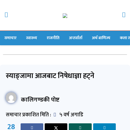
समाचार
स्वास्थ्य
राजनीति
अन्तर्वार्ता
अर्थ बाणिज्य
कला स
स्याङ्जामा आजबाट निषेधाज्ञा हट्ने
कालिगण्डकी पोष्ट
समाचार प्रकाशित मिति :
५ वर्ष अगाडि
28