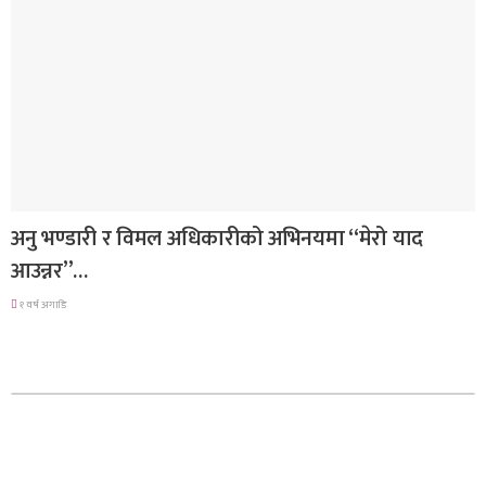
गित संगीत
अनु भण्डारी र विमल अधिकारीको अभिनयमा “मेरो याद
आउन्नर”…
१ वर्ष अगाडि