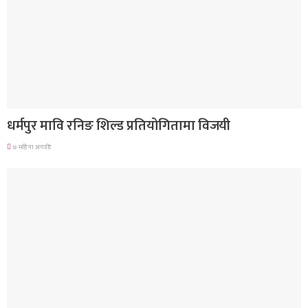
गण्डकी प्रदेश
धर्मपुर मावि रनिङ शिल्ड प्रतियोगितामा विजयी
७ महिना अगाडि
देश