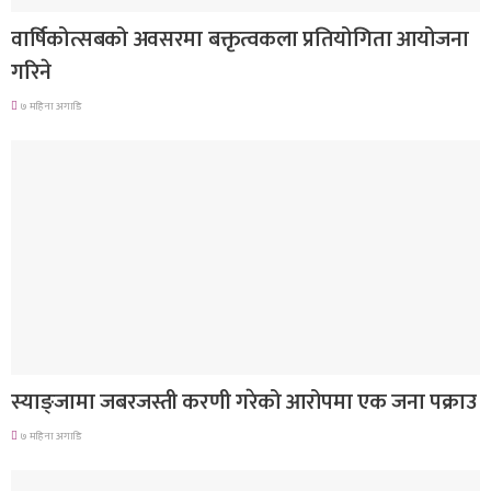
वार्षिकोत्सबको अवसरमा बक्तृत्वकला प्रतियोगिता आयोजना
गरिने
७ महिना अगाडि
देश
स्याङ्जामा जबरजस्ती करणी गरेको आरोपमा एक जना पक्राउ
७ महिना अगाडि