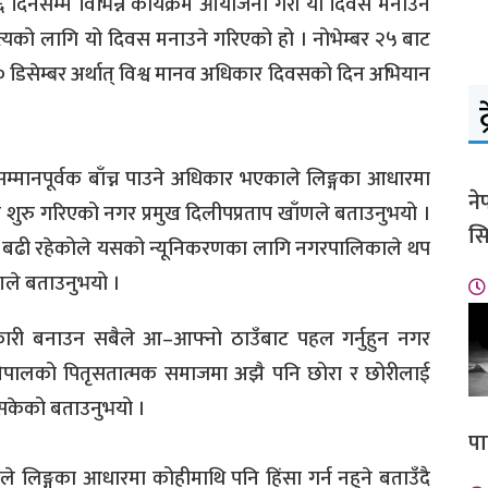
 १६ दिनसम्म विभिन्न कार्यक्रम आयोजना गरी यो दिवस मनाउने
त्यको लागि यो दिवस मनाउने गरिएको हो । नोभेम्बर २५ बाट
१० डिसेम्बर अर्थात् विश्व मानव अधिकार दिवसको दिन अभियान
ट
ा सम्मानपूर्वक बाँच्न पाउने अधिकार भएकाले लिङ्गका आधारमा
ने
लन शुरु गरिएको नगर प्रमुख दिलीपप्रताप खाँणले बताउनुभयो ।
सि
ामा बढी रहेकोले यसको न्यूनिकरणका लागि नगरपालिकाले थप
ँणले बताउनुभयो ।
ारी बनाउन सबैले आ–आफ्नो ठाउँबाट पहल गर्नुहुन नगर
े नेपालको पितृसतात्मक समाजमा अझै पनि छोरा र छोरीलाई
 नसकेको बताउनुभयो ।
पा
ले लिङ्गका आधारमा कोहीमाथि पनि हिंसा गर्न नहुने बताउँदै