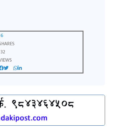
16
SHARES
132
VIEWS