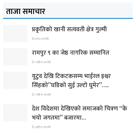
ताजा समाचार
प्रकृतिको खानी सत्यवती क्षेत्र गुल्मी
१ हप्ता अगाडि
रामपुर ९ का जेष्ठ नागरिक सम्मानित
२ महिना अगाडि
युटुव देखि टिकटकसम्म भाईरल इश्वर
सिंहको”घडिको सुई उल्टो घुमेर”…..
२ महिना अगाडि
देश विदेशमा देखिएको समाजको चित्रण “के
भयो जगतमा” बजारमा…
३ महिना अगाडि