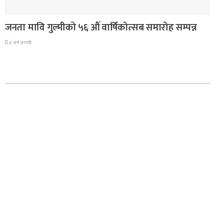
देश
जनता मावि गुल्मीको ५६ औं वार्षिकोत्सब समारोह सम्पन्न
४ वर्ष अगाडि