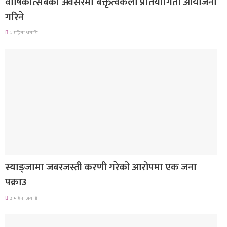
वार्षिकोत्सबको अवसरमा बक्तृत्वकला प्रतियोगिता आयोजना
गरिने
७ महिना अगाडि
देश
स्याङ्जामा जबरजस्ती करणी गरेको आरोपमा एक जना
पक्राउ
७ महिना अगाडि