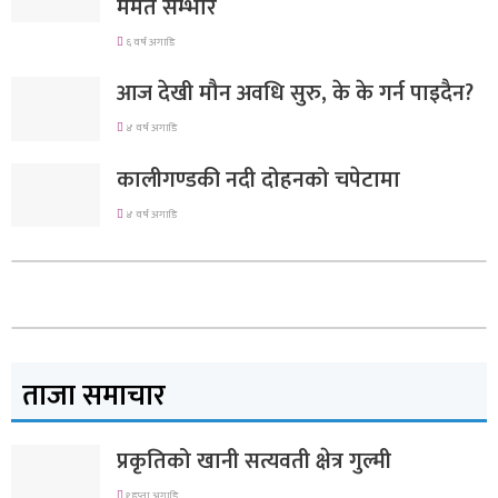
मर्मत सम्भार
६ वर्ष अगाडि
आज देखी मौन अवधि सुरु, के के गर्न पाइदैन?
४ वर्ष अगाडि
कालीगण्डकी नदी दोहनको चपेटामा
४ वर्ष अगाडि
ताजा समाचार
प्रकृतिको खानी सत्यवती क्षेत्र गुल्मी
१ हप्ता अगाडि