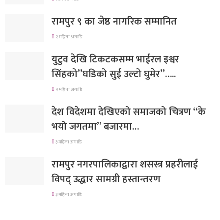
रामपुर ९ का जेष्ठ नागरिक सम्मानित
२ महिना अगाडि
युटुव देखि टिकटकसम्म भाईरल इश्वर
सिंहको”घडिको सुई उल्टो घुमेर”…..
२ महिना अगाडि
देश विदेशमा देखिएको समाजको चित्रण “के
भयो जगतमा” बजारमा…
३ महिना अगाडि
रामपुर नगरपालिकाद्वारा शसस्त्र प्रहरीलाई
विपद् उद्धार सामग्री हस्तान्तरण
३ महिना अगाडि