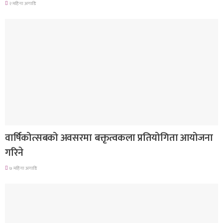
२ महिना अगाडि
देश
वार्षिकोत्सबको अवसरमा बक्तृत्वकला प्रतियोगिता आयोजना
गरिने
७ महिना अगाडि