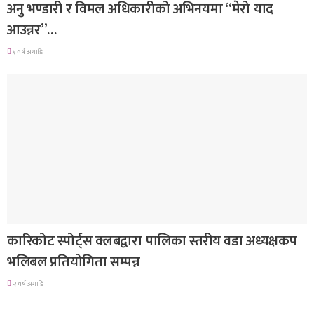
अनु भण्डारी र विमल अधिकारीको अभिनयमा “मेरो याद
आउन्नर”…
१ वर्ष अगाडि
समाचार
कारिकोट स्पोर्ट्स क्लबद्वारा पालिका स्तरीय वडा अध्यक्षकप
भलिबल प्रतियोगिता सम्पन्न
२ वर्ष अगाडि