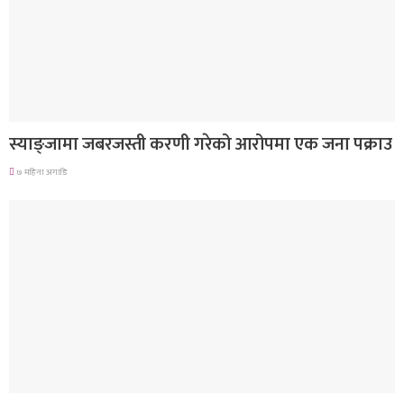
देश
स्याङ्जामा जबरजस्ती करणी गरेको आरोपमा एक जना पक्राउ
७ महिना अगाडि
गित संगीत