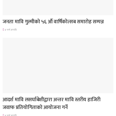
देश
जनता मावि गुल्मीको ५६ औं वार्षिकोत्सब समारोह सम्पन्न
४ वर्ष अगाडि
गण्डकी प्रदेश
आदर्श मावि लसर्घाबेशीद्वारा अन्तर मावि स्तरीय हाजिरी
जवाफ प्रतियोगिताको आयोजना गर्ने
४ वर्ष अगाडि