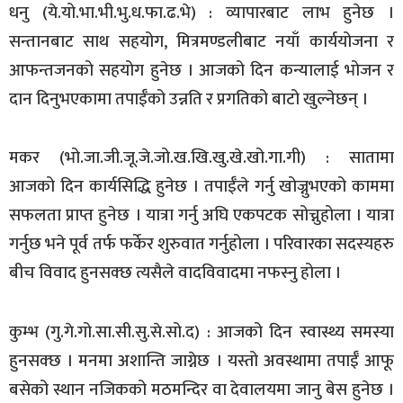
धनु (ये.यो.भा.भी.भु.ध.फा.ढ.भे) : व्यापारबाट लाभ हुनेछ ।
सन्तानबाट साथ सहयोग, मित्रमण्डलीबाट नयाँ कार्ययोजना र
आफन्तजनको सहयोग हुनेछ । आजको दिन कन्यालाई भोजन र
दान दिनुभएकामा तपाईँको उन्नति र प्रगतिको बाटो खुल्नेछन् ।
मकर (भो.जा.जी.जू.जे.जो.ख.खि.खु.खे.खो.गा.गी) : सातामा
आजको दिन कार्यसिद्धि हुनेछ । तपाईँले गर्नु खोज्नुभएको काममा
सफलता प्राप्त हुनेछ । यात्रा गर्नु अघि एकपटक सोच्नुहोला । यात्रा
गर्नुछ भने पूर्व तर्फ फर्केर शुरुवात गर्नुहोला । परिवारका सदस्यहरु
बीच विवाद हुनसक्छ त्यसैले वादविवादमा नफस्नु होला ।
कुम्भ (गु.गे.गो.सा.सी.सु.से.सो.द) : आजको दिन स्वास्थ्य समस्या
हुनसक्छ । मनमा अशान्ति जाग्नेछ । यस्तो अवस्थामा तपाईँ आफू
बसेको स्थान नजिकको मठमन्दिर वा देवालयमा जानु बेस हुनेछ ।