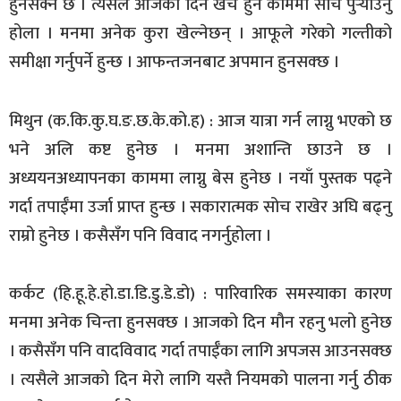
हुनसक्ने छ । त्यसैले आजको दिन खर्च हुने काममा सोच पुर्‍याउनु
होला । मनमा अनेक कुरा खेल्नेछन् । आफूले गरेको गल्तीको
समीक्षा गर्नुपर्ने हुन्छ । आफन्तजनबाट अपमान हुनसक्छ ।
मिथुन (क.कि.कु.घ.ङ.छ.के.को.ह) : आज यात्रा गर्न लाग्नु भएको छ
भने अलि कष्ट हुनेछ । मनमा अशान्ति छाउने छ ।
अध्ययनअध्यापनका काममा लाग्नु बेस हुनेछ । नयाँ पुस्तक पढ्ने
गर्दा तपाईँमा उर्जा प्राप्त हुन्छ । सकारात्मक सोच राखेर अघि बढ्नु
राम्रो हुनेछ । कसैसँग पनि विवाद नगर्नुहोला ।
कर्कट (हि.हू.हे.हो.डा.डि.डु.डे.डो) : पारिवारिक समस्याका कारण
मनमा अनेक चिन्ता हुनसक्छ । आजको दिन मौन रहनु भलो हुनेछ
। कसैसँग पनि वादविवाद गर्दा तपाईँका लागि अपजस आउनसक्छ
। त्यसैले आजको दिन मेरो लागि यस्तै नियमको पालना गर्नु ठीक