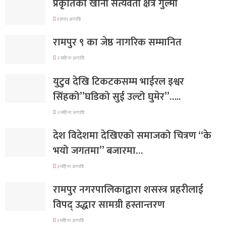
प्रकृतिको खानी सत्यवती क्षेत्र गुल्मी
१ हप्ता अगाडि
रामपुर ९ का जेष्ठ नागरिक सम्मानित
२ महिना अगाडि
युटुव देखि टिकटकसम्म भाईरल इश्वर
सिंहको”घडिको सुई उल्टो घुमेर”…..
२ महिना अगाडि
देश विदेशमा देखिएको समाजको चित्रण “के
भयो जगतमा” बजारमा…
३ महिना अगाडि
रामपुर नगरपालिकाद्वारा शसस्त्र प्रहरीलाई
विपद् उद्धार सामग्री हस्तान्तरण
३ महिना अगाडि