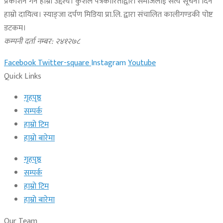
प्रकाशन गर्ने हाम्रो उद्देश्य। कुशल पत्रकारिताद्वारा समाजलाई सत्य सूचना दिने
हाम्रो दायित्व। स्याङ्जा दर्पण मिडिया प्रा.लि. द्वारा संचालित कालीगण्डकी पोष्ट
डटकम।
कम्पनी दर्ता नम्बर: २४१२७८
Facebook
Twitter-square
Instagram
Youtube
Quick Links
गृहपृष्ठ
सम्पर्क
हाम्रो टिम
हाम्रो बारेमा
गृहपृष्ठ
सम्पर्क
हाम्रो टिम
हाम्रो बारेमा
Our Team