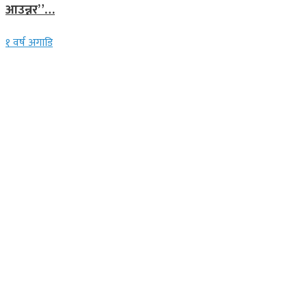
आउन्नर”…
१ वर्ष अगाडि