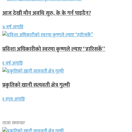
आज देखी मौन अवधि सुरु, के के गर्न पाइदैन?
४ वर्ष अगाडि
प्रविशा अघिकारीको स्वरमा कृष्णले ल्याए “हारिसकेँ”
१ वर्ष अगाडि
प्रकृतिको खानी सत्यवती क्षेत्र गुल्मी
१ हप्ता अगाडि
ताजा समाचार