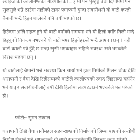
स्याङ्जाको कालीगण्डकी गाउँपालिका – ३ मा पर्ने भुस्टुङ्ग वैघा दिगाममा पर्ने
सुलसुले भन्ने ठाउँमा गाडीको टायर फनफनी घुम्दा सवारीधनी यो बाटो कस्तो
बैमानी भन्दै हिड्न थालेको पनि वर्षौ भएको छ।
हिउँदमा अलि सहज हुने यो बाटो वर्षाको समयमा भने यो हिलो कति गिलो भन्दै
हिड्नुको विकल्प नभएको यो बाटो भएर हिड्नेहरुले भन्दै आएका छन् । यही
बाटो कालो पत्रे हुँदै छ भन्दा खुसी भएकाहरु अहिले अवस्था उस्तै भएकोले
निराश भएका छन् ।
यो बाटोलाई बैमानी भन्ने अवस्था किन आयो भने हाल मिर्मीको मिलन चोक देखि
धारापानी र वैघा देखि रिडीसम्मको बाटोले कालोपत्रको स्वाद लिइरहदा यहाँनेर
भने यात्रु र सवारीधनीलाई वर्षौ देखि हिलोमा लटपट्याउने भएकोले भन्न परेको
हो।
फोटो:- सुमन ढकाल
धारापानी देखि वैघा रानीमहल सडकखण्डको निर्माणको जिम्मा पाएको सन्तोषी
निर्माण सेवाले भने आफुहरुले यो बाटो सुधारकोलागि निरन्तर काम गरेको