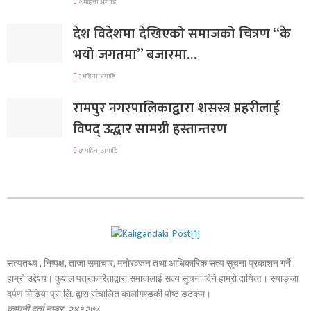
२ महिना अगाडि
देश विदेशमा देखिएको समाजको चित्रण “के
भयो जगतमा” बजारमा…
३ महिना अगाडि
रामपुर नगरपालिकाद्वारा शसस्त्र प्रहरीलाई
विपद् उद्धार सामग्री हस्तान्तरण
४ महिना अगाडि
सत्यतथ्य , निष्पक्ष, ताजा समाचार, मनोरञ्जन तथा आधिकारिक सत्य सूचना प्रकाशन गर्ने
हाम्रो उद्देश्य। कुशल पत्रकारिताद्वारा समाजलाई सत्य सूचना दिने हाम्रो दायित्व। स्याङ्जा
दर्पण मिडिया प्रा.लि. द्वारा संचालित कालीगण्डकी पोष्ट डटकम।
कम्पनी दर्ता नम्बर: २४१२७८