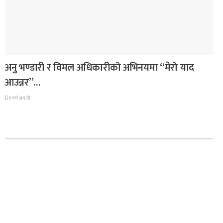
गित संगीत
अनु भण्डारी र विमल अधिकारीको अभिनयमा “मेरो याद
आउन्नर”…
१ वर्ष अगाडि