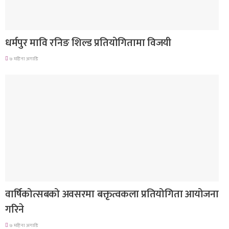
गण्डकी प्रदेश
धर्मपुर मावि रनिङ शिल्ड प्रतियोगितामा विजयी
७ महिना अगाडि
देश
वार्षिकोत्सबको अवसरमा बक्तृत्वकला प्रतियोगिता आयोजना
गरिने
७ महिना अगाडि