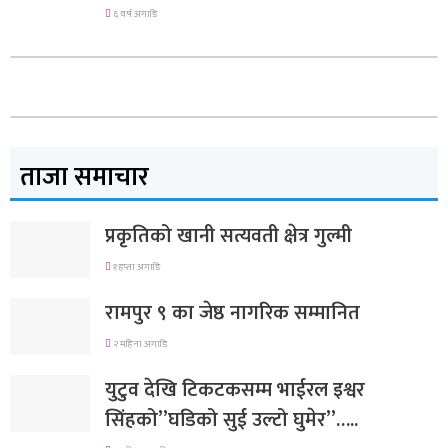
६ वर्ष अगाडि
ताजा समाचार
प्रकृतिको खानी सत्यवती क्षेत्र गुल्मी
१ हप्ता अगाडि
रामपुर ९ का जेष्ठ नागरिक सम्मानित
२ महिना अगाडि
युटुव देखि टिकटकसम्म भाईरल इश्वर
सिंहको”घडिको सुई उल्टो घुमेर”…..