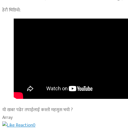
हेरौ भिडियो:
यो खबर पढेर तपाईलाई कस्तो महसुस भयो ?
Array
0