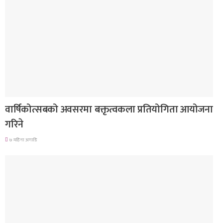
देश
वार्षिकोत्सबको अवसरमा बक्तृत्वकला प्रतियोगिता आयोजना
गरिने
७ महिना अगाडि