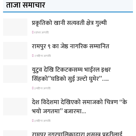
ताजा समाचार
प्रकृतिको खानी सत्यवती क्षेत्र गुल्मी
१ हप्ता अगाडि
रामपुर ९ का जेष्ठ नागरिक सम्मानित
२ महिना अगाडि
युटुव देखि टिकटकसम्म भाईरल इश्वर
सिंहको”घडिको सुई उल्टो घुमेर”…..
३ महिना अगाडि
देश विदेशमा देखिएको समाजको चित्रण “के
भयो जगतमा” बजारमा…
३ महिना अगाडि
रामपुर नगरपालिकाद्वारा शसस्त्र प्रहरीलाई