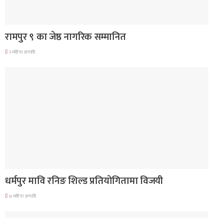
लुम्बिनी प्रदेश
रामपुर ९ का जेष्ठ नागरिक सम्मानित
२ महिना अगाडि
गण्डकी प्रदेश
धर्मपुर मावि रनिङ शिल्ड प्रतियोगितामा विजयी
७ महिना अगाडि