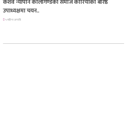
केशव न्यौपाने कालीगण्डकी समाज कोरियाको बरिष्ठ
उपाध्यक्षमा चयन..
५ महिना अगाडि