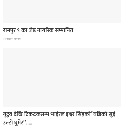
लुम्बिनी प्रदेश
रामपुर ९ का जेष्ठ नागरिक सम्मानित
२ महिना अगाडि
गित संगीत
युटुव देखि टिकटकसम्म भाईरल इश्वर सिंहको”घडिको सुई
उल्टो घुमेर”…..