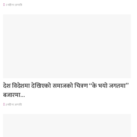
२ महिना अगाडि
मनोरञ्जन
देश विदेशमा देखिएको समाजको चित्रण “के भयो जगतमा”
बजारमा…
३ महिना अगाडि