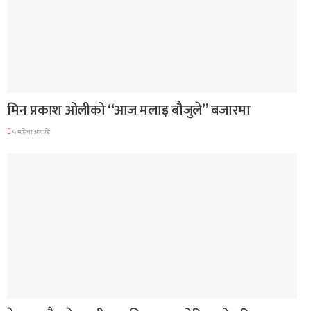
गित संगीत
मिन प्रकाश ओलीको “आज मलाइ बौजुले” बजारमा
५ महिना अगाडि
मनोरञ्जन