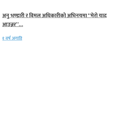
गित संगीत
अनु भण्डारी र विमल अधिकारीको अभिनयमा “मेरो याद
आउन्नर”…
१ वर्ष अगाडि