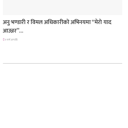
गित संगीत
अनु भण्डारी र विमल अधिकारीको अभिनयमा “मेरो याद
आउन्नर”…
१ वर्ष अगाडि