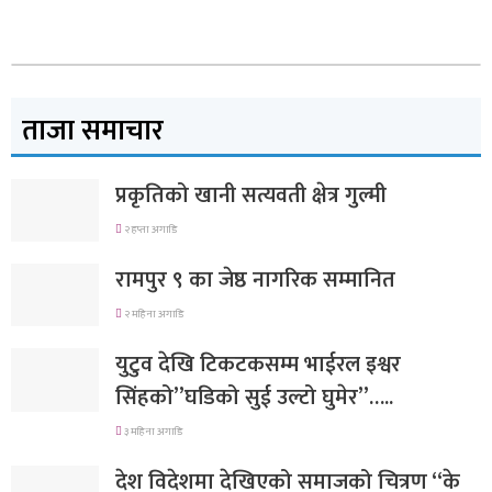
ताजा समाचार
प्रकृतिको खानी सत्यवती क्षेत्र गुल्मी
२ हप्ता अगाडि
रामपुर ९ का जेष्ठ नागरिक सम्मानित
२ महिना अगाडि
युटुव देखि टिकटकसम्म भाईरल इश्वर
सिंहको”घडिको सुई उल्टो घुमेर”…..
३ महिना अगाडि
देश विदेशमा देखिएको समाजको चित्रण “के