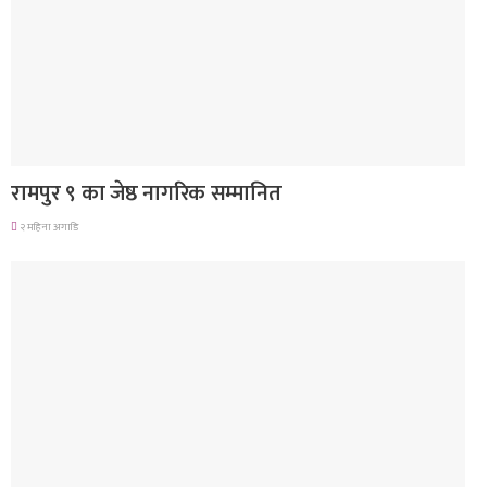
लुम्बिनी प्रदेश
रामपुर ९ का जेष्ठ नागरिक सम्मानित
२ महिना अगाडि
गण्डकी प्रदेश