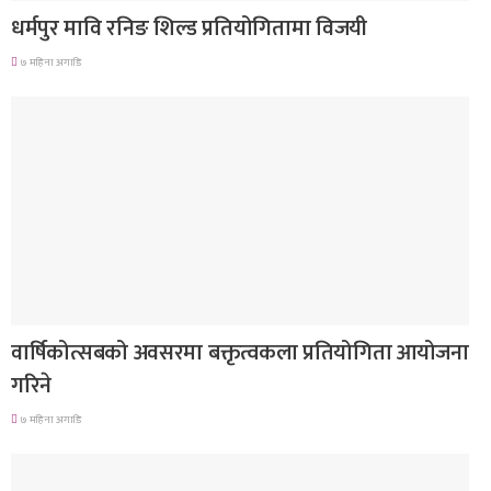
धर्मपुर मावि रनिङ शिल्ड प्रतियोगितामा विजयी
७ महिना अगाडि
देश
वार्षिकोत्सबको अवसरमा बक्तृत्वकला प्रतियोगिता आयोजना
गरिने
७ महिना अगाडि