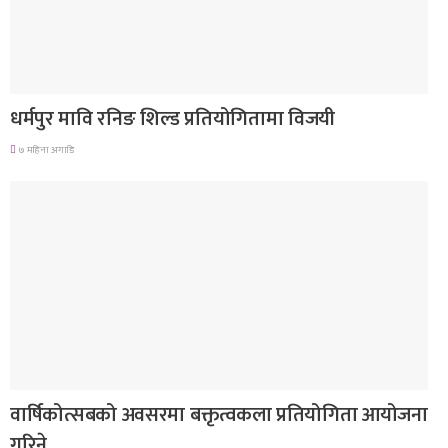
गण्डकी प्रदेश
धर्मपुर मावि रनिङ शिल्ड प्रतियोगितामा विजयी
७ महिना अगाडि
देश
वार्षिकोत्सबको अवसरमा बक्तृत्वकला प्रतियोगिता आयोजना
गरिने