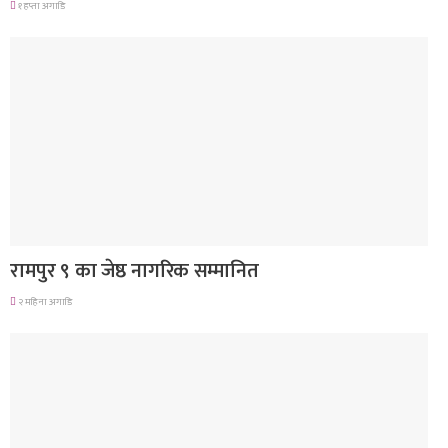
१ हप्ता अगाडि
लुम्बिनी प्रदेश
रामपुर ९ का जेष्ठ नागरिक सम्मानित
२ महिना अगाडि