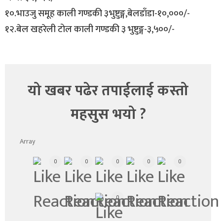
१०.भाउजु समूह काली गण्डकी ३भुष्टुङ्ग,बेलडाँडा-१०,०००/-
१२.बेल खहरेली टोल काली गण्डकी ३ भुष्टुङ्ग-३,५००/-
यो खबर पढेर तपाईलाई कस्तो
महसुस भयो ?
Array
0
0
0
0
0
0