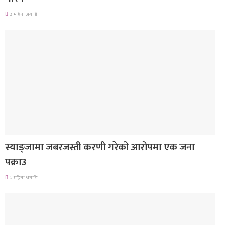
७ महिना अगाडि
देश
स्याङ्जामा जबरजस्ती करणी गरेको आरोपमा एक जना
पक्राउ
७ महिना अगाडि