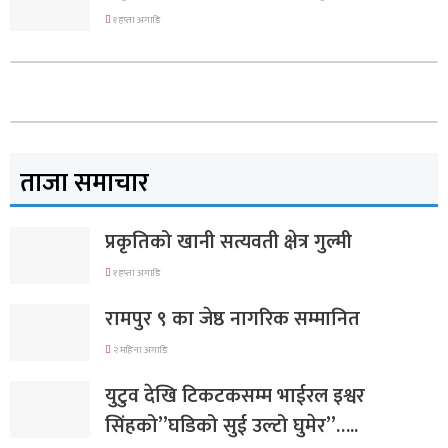
१ हप्ता अगाडि
ताजा समाचार
प्रकृतिको खानी सत्यवती क्षेत्र गुल्मी
१ हप्ता अगाडि
रामपुर ९ का जेष्ठ नागरिक सम्मानित
२ महिना अगाडि
युटुव देखि टिकटकसम्म भाईरल इश्वर
सिंहको”घडिको सुई उल्टो घुमेर”…..