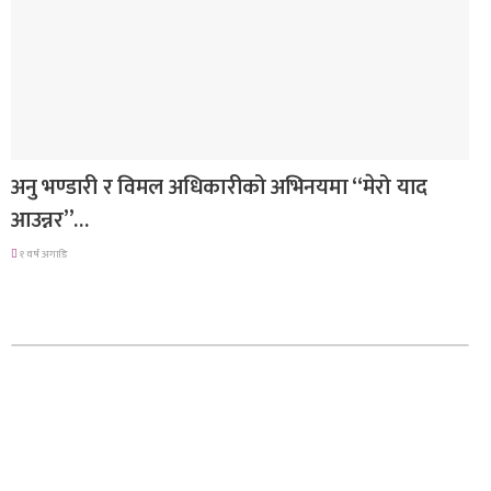
गित संगीत
अनु भण्डारी र विमल अधिकारीको अभिनयमा “मेरो याद
आउन्नर”…
१ वर्ष अगाडि