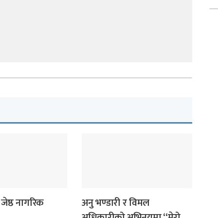
गित संगीत
 जेष्ठ नागरिक
अनु भण्डारी र विमल
अधिकारीको अभिनयमा “मेरो