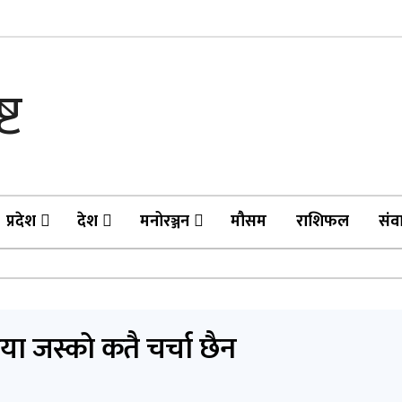
प्रदेश
देश
मनोरञ्जन
मौसम
राशिफल
संव
 जस्काे कतै चर्चा छैन