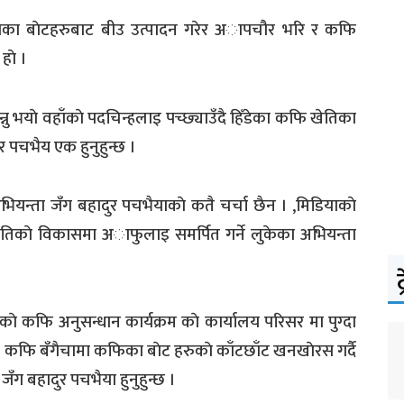
ेपेका बाेटहरुबाट बीउ उत्पादन गरेर अापचौर भरि र कफि
हाे ।
ु भयाे वहाँकाे पदचिन्हलाइ पच्छ्याउँदै हिँडेका कफि खेतिका
र पचभैय एक हुनुहुन्छ ।
भियन्ता जँग बहादुर पचभैयाकाे कतै चर्चा छैन । ,मिडियाकाे
ेतिकाे विकासमा अाफुलाइ समर्पित गर्ने लुकेका अभियन्ता
ट
रहेकाे कफि अनुसन्धान कार्यक्रम काे कार्यालय परिसर मा पुग्दा
ाइ कफि बँगैचामा कफिका बाेट हरुकाे काँटछाँट खनखाेरस गर्दै
 जँग बहादुर पचभैया हुनुहुन्छ ।