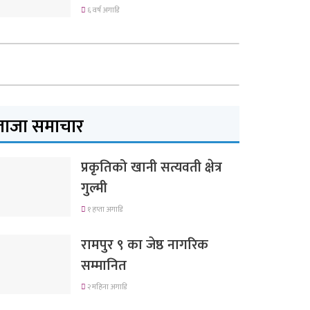
६ वर्ष अगाडि
ताजा समाचार
प्रकृतिको खानी सत्यवती क्षेत्र
गुल्मी
१ हप्ता अगाडि
रामपुर ९ का जेष्ठ नागरिक
सम्मानित
२ महिना अगाडि