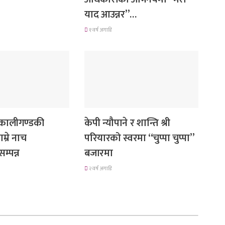
याद आउन्नर”…
१ वर्ष अगाडि
गित संगीत
 कालीगण्डकी
केपी न्यौपाने र शान्ति श्री
म्रे नाच
परियारको स्वरमा “चुप्पा चुप्पा”
म्पन्न
बजारमा
२ वर्ष अगाडि