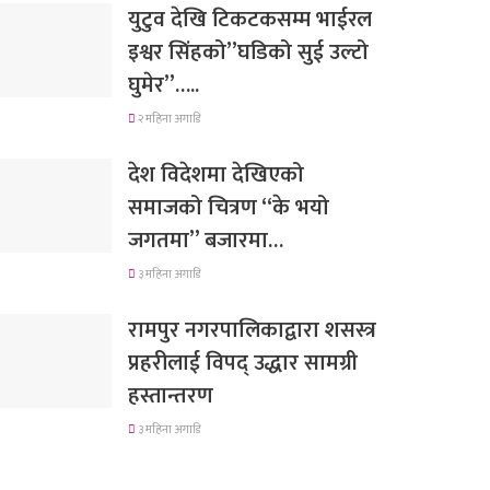
युटुव देखि टिकटकसम्म भाईरल
इश्वर सिंहको”घडिको सुई उल्टो
घुमेर”…..
२ महिना अगाडि
देश विदेशमा देखिएको
समाजको चित्रण “के भयो
जगतमा” बजारमा…
३ महिना अगाडि
रामपुर नगरपालिकाद्वारा शसस्त्र
प्रहरीलाई विपद् उद्धार सामग्री
हस्तान्तरण
३ महिना अगाडि