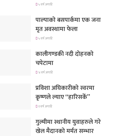
५ वर्ष अगाडि
पाल्पाको बसपार्कमा एक जना
मृत अवस्थामा फेला
५ वर्ष अगाडि
कालीगण्डकी नदी दोहनको
चपेटामा
४ वर्ष अगाडि
प्रविशा अघिकारीको स्वरमा
कृष्णले ल्याए “हारिसकेँ”
१ वर्ष अगाडि
गुल्मीमा स्थानीय युवाहरुले गरे
खेल मैदानको मर्मत सम्भार