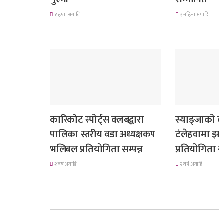
१ हप्ता अगाडि
२ महिना अगाडि
समाचार
गण्डकी प्रदेश
कारिकोट स्पोर्ट्स क्लबद्वारा
स्याङ्जाको
पालिका स्तरीय वडा अध्यक्षकप
टंलेहवामा झा
भलिबल प्रतियोगिता सम्पन्न
प्रतियोगिता स
२ वर्ष अगाडि
२ वर्ष अगाडि