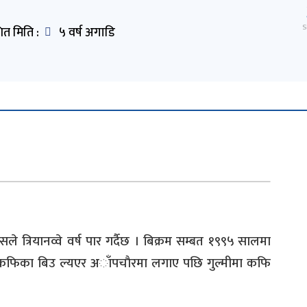
S
ित मिति :
५ वर्ष अगाडि
े त्रियानव्वे वर्ष पार गर्दैछ । बिक्रम सम्बत १९९५ सालमा
डा कफिका बिउ ल्यएर अाँपचाैरमा लगाए पछि गुल्मीमा कफि