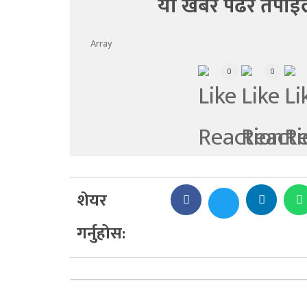
यो खबर पढेर तपाई
Array
0
0
शेयर
गर्नुहोस: