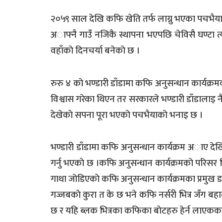
२०५९ साल देखि कफि खेति तर्फ लाग्नु भएका पचभैया
अाफ्नै गाउँ नजिकै स्थापना भएपछि चेविसै घण्टा त
वहाँकाे दिनचर्या बनेकाे छ ।
रुरु ४ काे भण्डारी डाँडामा कफि अनुसन्धान कार्यक्र
विश्वास गरेका थिएन तर सरकारले भण्डारी डाँडालाइ
देखेकाे सपना पूरा भएकाे पचभैयाकाे भनाइ छ ।
भण्डारी डाँडामा कफि अनुसन्धान कार्यक्रम अाए दे
गर्नु भएकाे छ ।कफि अनुसन्धान कार्यक्रमकाे परिसर
गाथा जाेडिएकाे कफि अनुसन्धान कार्यक्रमका प्रमुख डाक्
गज्जबकाे कुरा त के छ भने कफि नर्सरी भित्र जँग बह
छ र यहि ब्लक भित्रका कफिका बाेटहरु हेर्न लाएकक