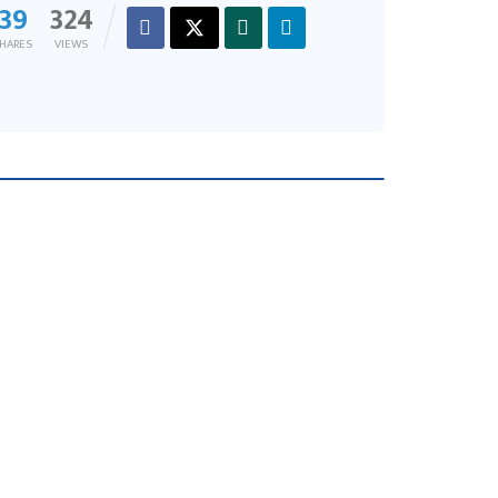
39
324
HARES
VIEWS