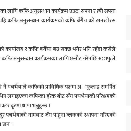
का लागि कफि अनुसन्धान कार्यक्रम एउटा सपना र त्याे सपना
्यहि कफि अनुसन्धान कार्यक्रमकाे कफि बँगैचाकाे खनखाेरस
मकाे कार्यालय र कफि बगैँचा बन्न सक्छ भनेर भनि रहँदा कसैले
 नै कफि अनुसन्धान कार्यक्रमका लागि छनौट गरेपछि अाफुले
खि नै पचभैयाले कफिकाे प्राविधिक पक्षमा अाफुलाइ समर्पित
 भित्र लगाइएका कफिका हरेक बाेट सँग पचभैयाकाे परिश्रमकाे
टर कृष्ण थापा भन्नुहुन्छ ।
ादुर पचभैयाकाे नामबाट जँग पाहुना ब्लककाे स्थापना गरिएकाे
ा छन ।