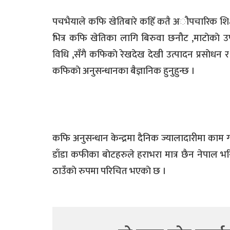
पचभैयाले कफि खेतिबारे कहिँ कतै अौपचारिक शिक
भित्र कफि खेतिका लागि बिरुवा छनौट ,माटाेकाे उपच
विधि ,सँगै कफिकाे रेखदेख देखी उत्पादन प्रसाेधन र प
कफिकाे अनुसन्धानका बैज्ञानिक हुनुहुन्छ ।
कफि अनुसन्धान केन्द्रमा दैनिक ज्यालादारीमा काम गर
डाँडा कफीका बाेटहरुले हराभरा मात्र छैन नेपाल भरि 
ठाउँकाे रुपमा परिचित भएकाे छ ।