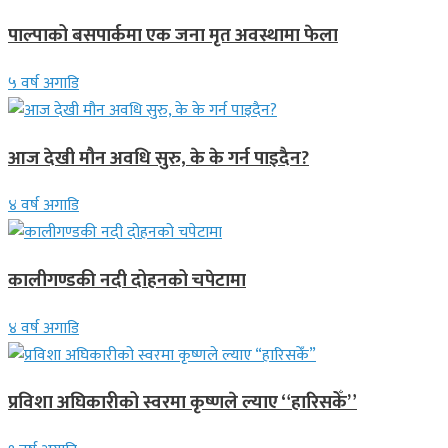
पाल्पाको बसपार्कमा एक जना मृत अवस्थामा फेला
५ वर्ष अगाडि
आज देखी मौन अवधि सुरु, के के गर्न पाइदैन?
४ वर्ष अगाडि
कालीगण्डकी नदी दोहनको चपेटामा
४ वर्ष अगाडि
प्रविशा अघिकारीको स्वरमा कृष्णले ल्याए “हारिसकेँ”