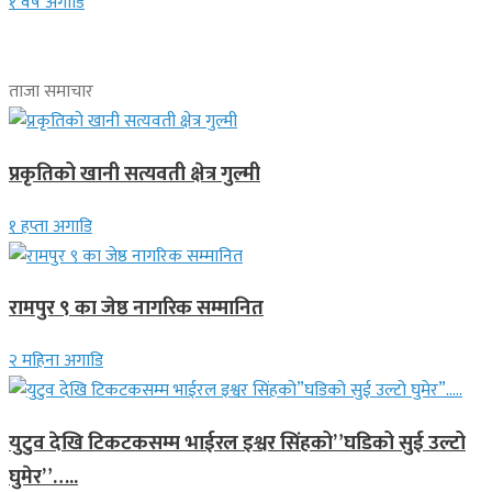
१ वर्ष अगाडि
ताजा समाचार
प्रकृतिको खानी सत्यवती क्षेत्र गुल्मी
१ हप्ता अगाडि
रामपुर ९ का जेष्ठ नागरिक सम्मानित
२ महिना अगाडि
युटुव देखि टिकटकसम्म भाईरल इश्वर सिंहको”घडिको सुई उल्टो
घुमेर”…..