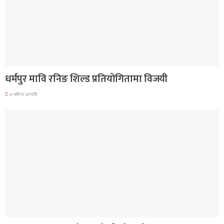
गण्डकी प्रदेश
धर्मपुर मावि रनिङ शिल्ड प्रतियोगितामा विजयी
७ महिना अगाडि
देश