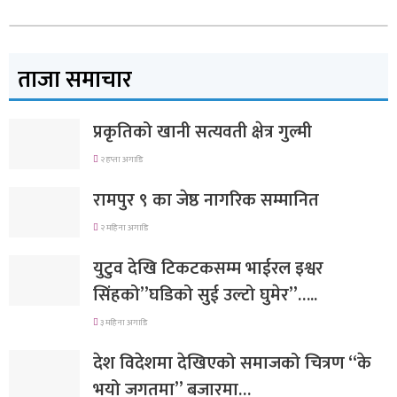
ताजा समाचार
प्रकृतिको खानी सत्यवती क्षेत्र गुल्मी
२ हप्ता अगाडि
रामपुर ९ का जेष्ठ नागरिक सम्मानित
२ महिना अगाडि
युटुव देखि टिकटकसम्म भाईरल इश्वर
सिंहको”घडिको सुई उल्टो घुमेर”…..
३ महिना अगाडि
देश विदेशमा देखिएको समाजको चित्रण “के
भयो जगतमा” बजारमा…