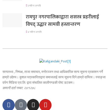
३ महिना अगाडि
रामपुर नगरपालिकाद्वारा शसस्त्र प्रहरीलाई
विपद् उद्धार सामग्री हस्तान्तरण
४ महिना अगाडि
सत्यतथ्य , निष्पक्ष, ताजा समाचार, मनोरञ्जन तथा आधिकारिक सत्य सूचना प्रकाशन गर्ने
हाम्रो उद्देश्य। कुशल पत्रकारिताद्वारा समाजलाई सत्य सूचना दिने हाम्रो दायित्व। स्याङ्जा
दर्पण मिडिया प्रा.लि. द्वारा संचालित कालीगण्डकी पोष्ट डटकम।
कम्पनी दर्ता नम्बर: २४१२७८