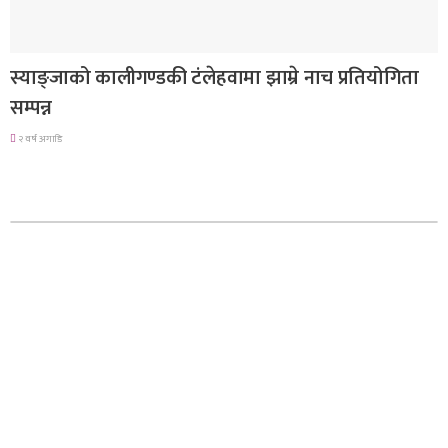
गण्डकी प्रदेश
स्याङ्जाको कालीगण्डकी टंलेहवामा झाम्रे नाच प्रतियोगिता
सम्पन्न
२ वर्ष अगाडि