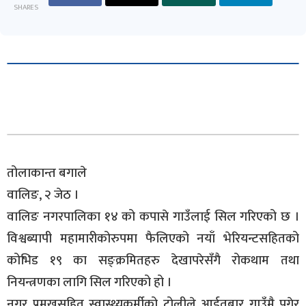
SHARES
तोलाकान्त बगाले
वालिङ, २ जेठ ।
वालिङ नगरपालिका १४ को कपासे गाउँलाई सिल गरिएको छ ।
विश्वब्यापी महामारीकोरुपमा फैलिएको नयाँ भेरियन्टसहितको
कोभिड १९ का सङ्क्रमितहरु देखापरेसँगै रोकथाम तथा
नियन्त्रणका लागि सिल गरिएको हो ।
नगर प्रमुखसहित स्वास्थ्यकर्मीको टोलीले आईतबार गाउँमै पुगेर