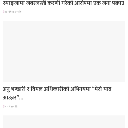
स्याङ्जामा जबरजस्ती करणी गरेको आरोपमा एक जना पक्राउ
७ महिना अगाडि
गित संगीत
अनु भण्डारी र विमल अधिकारीको अभिनयमा “मेरो याद
आउन्नर”…
१ वर्ष अगाडि