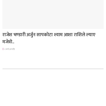
मनोरञ्जन
राजेश भण्डारी अर्जुन सापकोटा श्याम आशा राशिले ल्याए
मजेत्रो..
२ वर्ष अगाडि