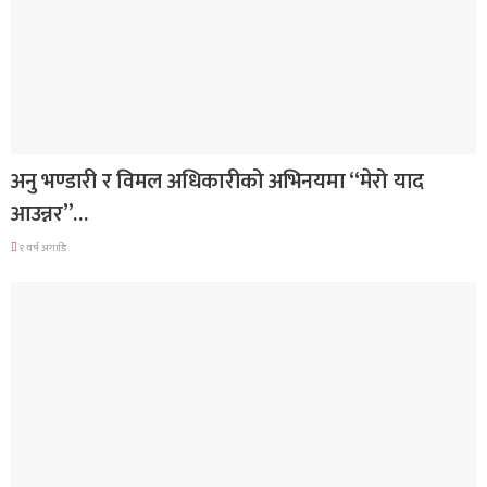
गित संगीत
अनु भण्डारी र विमल अधिकारीको अभिनयमा “मेरो याद
आउन्नर”…
१ वर्ष अगाडि