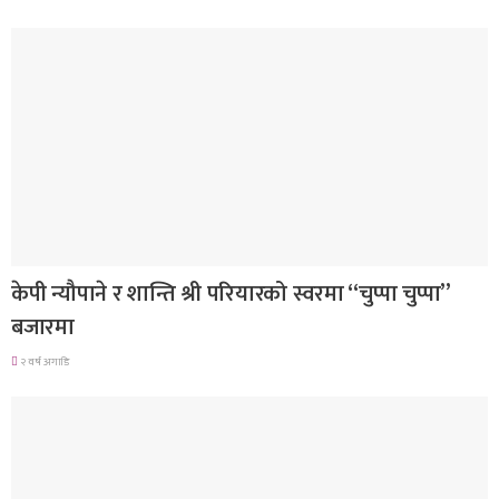
गित संगीत
केपी न्यौपाने र शान्ति श्री परियारको स्वरमा “चुप्पा चुप्पा”
बजारमा
२ वर्ष अगाडि