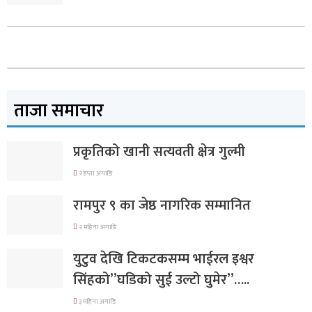
ताजा समाचार
प्रकृतिको खानी सत्यवती क्षेत्र गुल्मी
२ हप्ता अगाडि
रामपुर ९ का जेष्ठ नागरिक सम्मानित
२ महिना अगाडि
युटुव देखि टिकटकसम्म भाईरल इश्वर
सिंहको”घडिको सुई उल्टो घुमेर”…..
३ महिना अगाडि