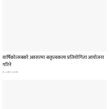
देश
वार्षिकोत्सबको अवसरमा बक्तृत्वकला प्रतियोगिता आयोजना
गरिने
७ महिना अगाडि