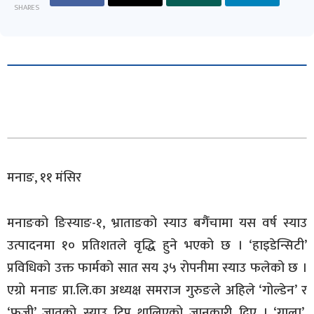
SHARES
मनाङ, ११ मंसिर
मनाङको ङिस्याङ-१, भ्राताङको स्याउ बगैंंचामा यस वर्ष स्याउ
उत्पादनमा १० प्रतिशतले वृद्धि हुने भएको छ । ‘हाइडेन्सिटी’
प्रविधिको उक्त फार्मको सात सय ३५ रोपनीमा स्याउ फलेको छ ।
एग्रो मनाङ प्रा.लि.का अध्यक्ष समराज गुरुङले अहिले ‘गोल्डेन’ र
‘फुजी’ जातको स्याउ टिप्न थालिएको जानकारी दिए । ‘गाला’,