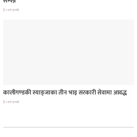
सम्पन्न
२ वर्ष अगाडि
देश
कालीगण्डकी स्याङ्जाका तीन भाइ सरकारी सेवामा आवद्ध
२ वर्ष अगाडि