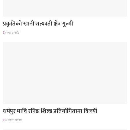
देश
प्रकृतिको खानी सत्यवती क्षेत्र गुल्मी
१ हप्ता अगाडि
गण्डकी प्रदेश
धर्मपुर मावि रनिङ शिल्ड प्रतियोगितामा विजयी
७ महिना अगाडि