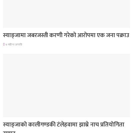
देश
स्याङ्जामा जबरजस्ती करणी गरेको आरोपमा एक जना पक्राउ
७ महिना अगाडि
गण्डकी प्रदेश
स्याङ्जाको कालीगण्डकी टंलेहवामा झाम्रे नाच प्रतियोगिता