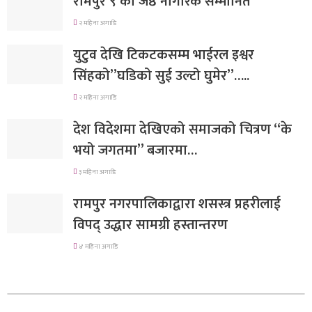
रामपुर ९ का जेष्ठ नागरिक सम्मानित
२ महिना अगाडि
युटुव देखि टिकटकसम्म भाईरल इश्वर
सिंहको”घडिको सुई उल्टो घुमेर”…..
२ महिना अगाडि
देश विदेशमा देखिएको समाजको चित्रण “के
भयो जगतमा” बजारमा…
३ महिना अगाडि
रामपुर नगरपालिकाद्वारा शसस्त्र प्रहरीलाई
विपद् उद्धार सामग्री हस्तान्तरण
४ महिना अगाडि