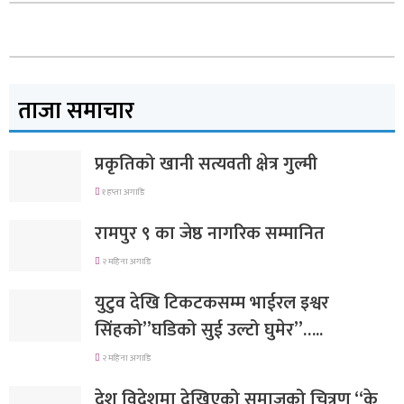
ताजा समाचार
प्रकृतिको खानी सत्यवती क्षेत्र गुल्मी
१ हप्ता अगाडि
रामपुर ९ का जेष्ठ नागरिक सम्मानित
२ महिना अगाडि
युटुव देखि टिकटकसम्म भाईरल इश्वर
सिंहको”घडिको सुई उल्टो घुमेर”…..
२ महिना अगाडि
देश विदेशमा देखिएको समाजको चित्रण “के