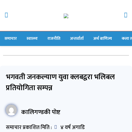
समाचार
स्वास्थ्य
राजनीति
अन्तर्वार्ता
अर्थ बाणिज्य
कला स
भगवती जनकल्याण युवा क्लबद्वरा भलिबल
प्रतियोगिता सम्पन्न
कालिगण्डकी पोष्ट
समाचार प्रकाशित मिति :
४ वर्ष अगाडि