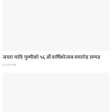
देश
जनता मावि गुल्मीको ५६ औं वार्षिकोत्सब समारोह सम्पन्न
४ वर्ष अगाडि