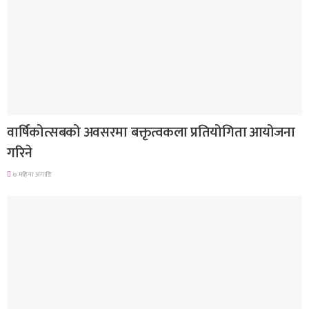
देश
वार्षिकोत्सबको अवसरमा बक्तृत्वकला प्रतियोगिता आयोजना
गरिने
७ महिना अगाडि